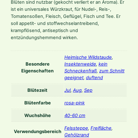
a
Blüten sind nutzbar (gekocht verliert er an Aroma). Er
r
ist ein universales Würzkraut, für Nudel-, Reis-,
e
Tomatensoßen, Fleisch, Geflügel, Fisch und Tee. Er
M
soll appetit- und stoffwechselantreibend,
e
krampflösend, antiseptisch und
n
entzündungshemmend wirken.
g
e
Heimische Wildstaude
,
Besondere
Insektenweide
,
kein
Eigenschaften
Schneckenfraß
,
zum Schnitt
geeignet
,
duftend
Blütezeit
Jul
,
Aug
,
Sep
Blütenfarbe
rosa-pink
Wuchshöhe
40-60 cm
Felssteppe
,
Freifläche
,
Verwendungsbereich
Gehölzrand