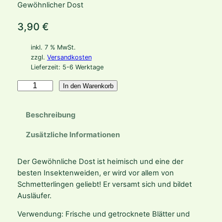
Gewöhnlicher Dost
3,90
€
inkl. 7 % MwSt.
zzgl.
Versandkosten
Lieferzeit:
5-6 Werktage
O
In den Warenkorb
r
i
Beschreibung
g
a
Zusätzliche Informationen
n
u
Der Gewöhnliche Dost ist heimisch und eine der
m
besten Insektenweiden, er wird vor allem von
v
Schmetterlingen geliebt! Er versamt sich und bildet
u
Ausläufer.
l
g
Verwendung: Frische und getrocknete Blätter und