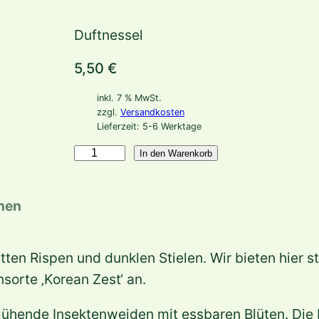
Duftnessel
5,50
€
inkl. 7 % MwSt.
zzgl.
Versandkosten
Lieferzeit:
5-6 Werktage
A
In den Warenkorb
g
a
onen
s
t
etten Rispen und dunklen Stielen. Wir bieten hier
a
orte ‚Korean Zest‘ an.
c
h
ühende Insektenweiden mit essbaren Blüten. Die 