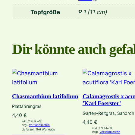
Topfgröße
P 1 (11 cm)
Dir könnte auch gefal
Chasmanthium latifolium
Calamagrostis x acut
'Karl Foerster'
Plattährengras
Garten-Reitgras, Sandroh
4,40
€
4,40
€
inkl. 7 % MwSt.
zzgl.
Versandkosten
inkl. 7 % MwSt.
Lieferzeit:
5-6 Werktage
zzgl.
Versandkosten