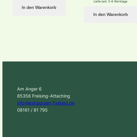
Lieferzeit:
5-6 Werktage
In den Warenkorb
In den Warenkorb
Am Anger 6
85356 Freising-Attaching
info@extragruen-freising.de
08161 / 81 795