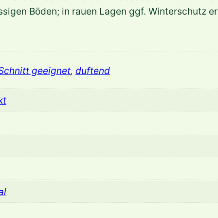
e
sigen Böden; in rauen Lagen ggf. Winterschutz erf
r
u
g
o
Schnitt geeignet
,
duftend
s
a
kt
'
K
o
r
e
a
al
n
Z