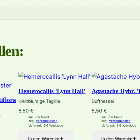
e
s
t
'
(
len:
v
e
g
.
)
Hemerocallis 'Lynn Hall'
Agastache Hybr. '
M
iflora
Kleinblumige Taglilie
Duftnessel
e
6,50
€
5,50
€
n
r
inkl. 7 % MwSt.
inkl. 7 % MwSt.
zzgl.
Versandkosten
zzgl.
Versandkosten
g
Lieferzeit:
5-6 Werktage
Lieferzeit:
5-6 Werktage
e
In den Warenkorb
In den Warenkorb