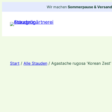
Zum
Wir machen
Sommerpause & Versandp
Inhalt
springen
Start
/
Alle Stauden
/ Agastache rugosa 'Korean Zest' 