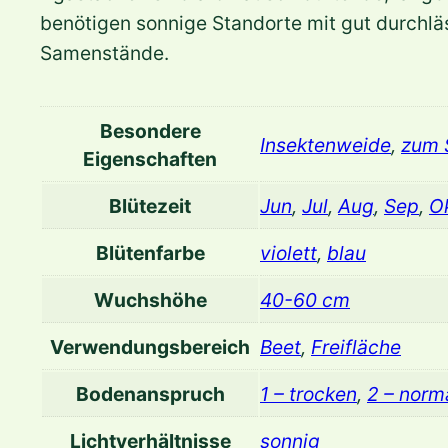
benötigen sonnige Standorte mit gut durchläs
Samenstände.
Besondere
Insektenweide
,
zum 
Eigenschaften
Blütezeit
Jun
,
Jul
,
Aug
,
Sep
,
O
Blütenfarbe
violett
,
blau
Wuchshöhe
40-60 cm
Verwendungsbereich
Beet
,
Freifläche
Bodenanspruch
1 – trocken
,
2 – norm
Lichtverhältnisse
sonnig