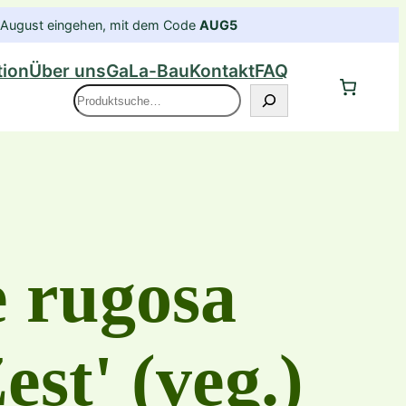
im August eingehen, mit dem Code
AUG5
tion
Über uns
GaLa-Bau
Kontakt
FAQ
Suche
 rugosa
st' (veg.)