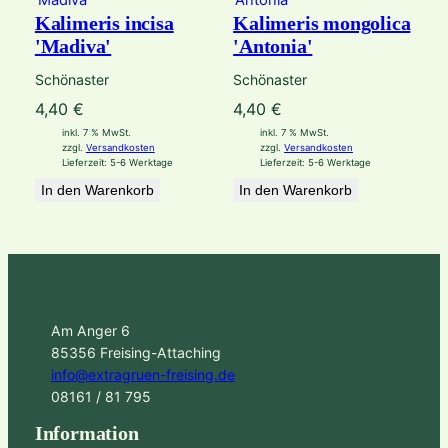
Kalimeris incisa
Kalimeris mongolica
'Madiva'
'Antonia'
Schönaster
Schönaster
4,40
€
4,40
€
inkl. 7 % MwSt.
inkl. 7 % MwSt.
zzgl.
Versandkosten
zzgl.
Versandkosten
Lieferzeit:
5-6 Werktage
Lieferzeit:
5-6 Werktage
In den Warenkorb
In den Warenkorb
Am Anger 6
85356 Freising-Attaching
info@extragruen-freising.de
08161 / 81 795
Information