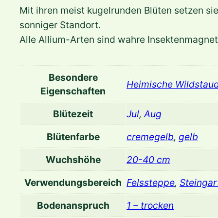
Mit ihren meist kugelrunden Blüten setzen si
sonniger Standort.
Alle Allium-Arten sind wahre Insektenmagnete
Besondere
Heimische Wildstau
Eigenschaften
Blütezeit
Jul
,
Aug
Blütenfarbe
cremegelb
,
gelb
Wuchshöhe
20-40 cm
Verwendungsbereich
Felssteppe
,
Steingar
Bodenanspruch
1 – trocken