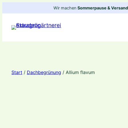
Zum
Wir machen
Sommerpause & Versandp
Inhalt
springen
Start
/
Dachbegrünung
/ Allium flavum