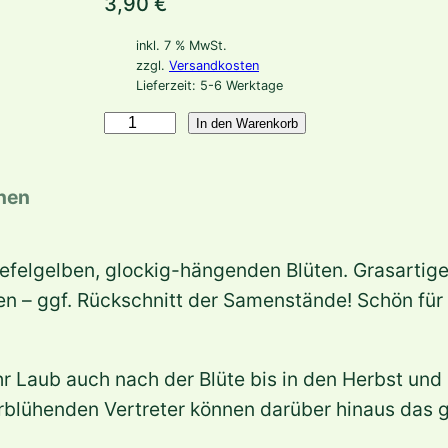
3,90
€
inkl. 7 % MwSt.
zzgl.
Versandkosten
Lieferzeit:
5-6 Werktage
A
In den Warenkorb
l
l
onen
i
u
felgelben, glockig-hängenden Blüten. Grasartige
m
chten – ggf. Rückschnitt der Samenstände! Schön 
f
l
a
 Laub auch nach der Blüte bis in den Herbst und 
v
blühenden Vertreter können darüber hinaus das g
u