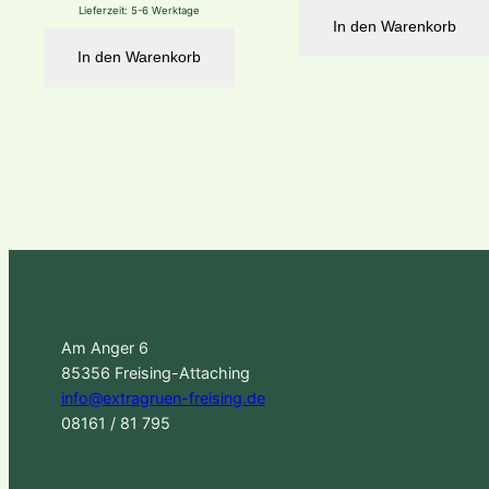
Lieferzeit:
5-6 Werktage
In den Warenkorb
In den Warenkorb
Am Anger 6
85356 Freising-Attaching
info@extragruen-freising.de
08161 / 81 795