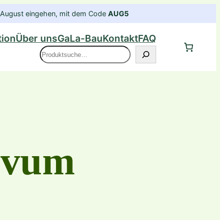
im August eingehen, mit dem Code
AUG5
tion
Über uns
GaLa-Bau
Kontakt
FAQ
Suche
lavum