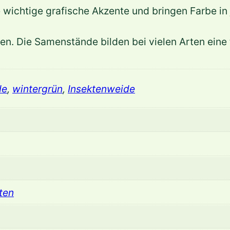
m
e wichtige grafische Akzente und bringen Farbe in
M
e
n. Die Samenstände bilden bei vielen Arten eine t
n
g
e
de
,
wintergrün
,
Insektenweide
ten