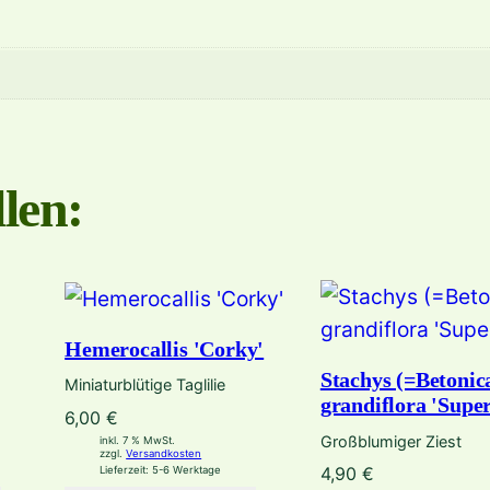
len:
Hemerocallis 'Corky'
Stachys (=Betonic
Miniaturblütige Taglilie
grandiflora 'Supe
6,00
€
Großblumiger Ziest
inkl. 7 % MwSt.
zzgl.
Versandkosten
4,90
€
Lieferzeit:
5-6 Werktage