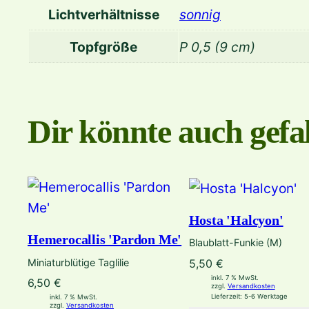
Lichtverhältnisse
sonnig
Topfgröße
P 0,5 (9 cm)
Dir könnte auch gefal
Hosta 'Halcyon'
Hemerocallis 'Pardon Me'
Blaublatt-Funkie (M)
Miniaturblütige Taglilie
5,50
€
inkl. 7 % MwSt.
6,50
€
zzgl.
Versandkosten
Lieferzeit:
5-6 Werktage
inkl. 7 % MwSt.
zzgl.
Versandkosten