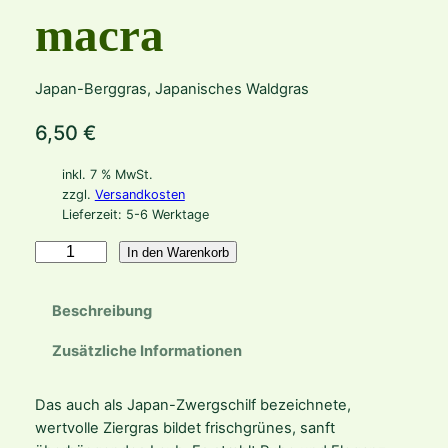
macra
Japan-Berggras, Japanisches Waldgras
6,50
€
inkl. 7 % MwSt.
zzgl.
Versandkosten
Lieferzeit:
5-6 Werktage
H
In den Warenkorb
a
k
Beschreibung
o
n
Zusätzliche Informationen
e
c
Das auch als Japan-Zwergschilf bezeichnete,
h
wertvolle Ziergras bildet frischgrünes, sanft
l