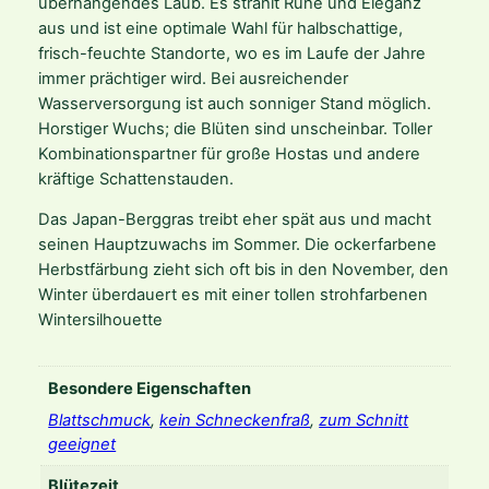
überhängendes Laub. Es strahlt Ruhe und Eleganz
o
aus und ist eine optimale Wahl für halbschattige,
a
frisch-feuchte Standorte, wo es im Laufe der Jahre
m
immer prächtiger wird. Bei ausreichender
a
Wasserversorgung ist auch sonniger Stand möglich.
c
Horstiger Wuchs; die Blüten sind unscheinbar. Toller
r
Kombinationspartner für große Hostas und andere
a
kräftige Schattenstauden.
M
e
Das Japan-Berggras treibt eher spät aus und macht
n
seinen Hauptzuwachs im Sommer. Die ockerfarbene
g
Herbstfärbung zieht sich oft bis in den November, den
e
Winter überdauert es mit einer tollen strohfarbenen
Wintersilhouette
Besondere Eigenschaften
Blattschmuck
,
kein Schneckenfraß
,
zum Schnitt
geeignet
Blütezeit