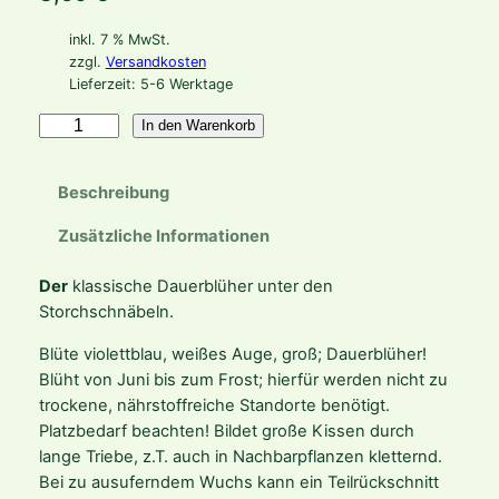
inkl. 7 % MwSt.
zzgl.
Versandkosten
Lieferzeit:
5-6 Werktage
G
In den Warenkorb
e
r
Beschreibung
a
n
Zusätzliche Informationen
i
u
Der
klassische Dauerblüher unter den
m
Storchschnäbeln.
H
Blüte violettblau, weißes Auge, groß; Dauerblüher!
y
Blüht von Juni bis zum Frost; hierfür werden nicht zu
b
trockene, nährstoffreiche Standorte benötigt.
r
Platzbedarf beachten! Bildet große Kissen durch
.
lange Triebe, z.T. auch in Nachbarpflanzen kletternd.
'
Bei zu ausuferndem Wuchs kann ein Teilrückschnitt
R