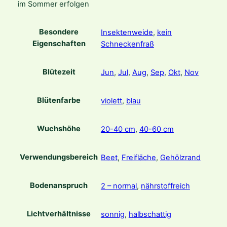
im Sommer erfolgen
o
z
a
Besondere
Insektenweide
,
kein
n
Eigenschaften
Schneckenfraß
n
e
Blütezeit
Jun
,
Jul
,
Aug
,
Sep
,
Okt
,
Nov
'
®
M
Blütenfarbe
violett
,
blau
e
n
Wuchshöhe
20-40 cm
,
40-60 cm
g
e
Verwendungsbereich
Beet
,
Freifläche
,
Gehölzrand
Bodenanspruch
2 – normal
,
nährstoffreich
Lichtverhältnisse
sonnig
,
halbschattig