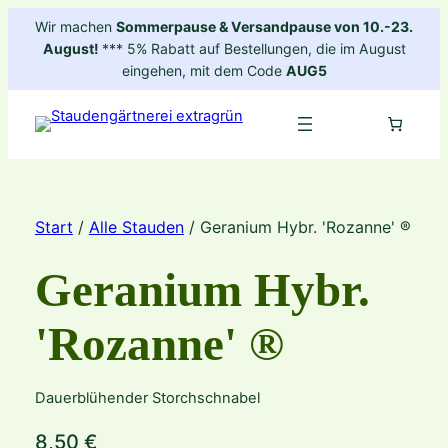
Zum
Wir machen
Sommerpause & Versandpause von 10.-23.
Inhalt
August!
*** 5% Rabatt auf Bestellungen, die im August
springen
eingehen, mit dem Code
AUG5
Start
/
Alle Stauden
/ Geranium Hybr. 'Rozanne' ®
Geranium Hybr.
'Rozanne' ®
Dauerblühender Storchschnabel
8,50
€