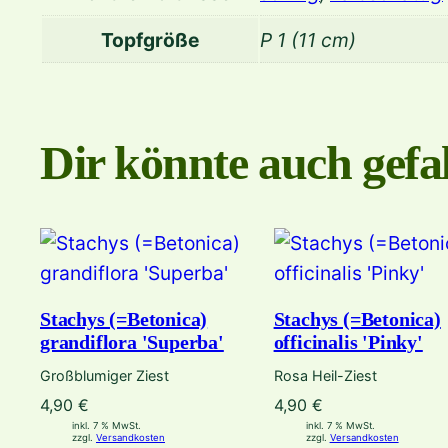
Topfgröße
P 1 (11 cm)
Dir könnte auch gefal
Stachys (=Betonica)
Stachys (=Betonica)
grandiflora 'Superba'
officinalis 'Pinky'
Großblumiger Ziest
Rosa Heil-Ziest
4,90
€
4,90
€
inkl. 7 % MwSt.
inkl. 7 % MwSt.
zzgl.
Versandkosten
zzgl.
Versandkosten