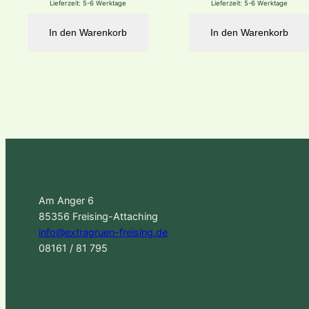
Lieferzeit:
5-6 Werktage
Lieferzeit:
5-6 Werktage
In den Warenkorb
In den Warenkorb
Am Anger 6
85356 Freising-Attaching
info@extragruen-freising.de
08161 / 81 795