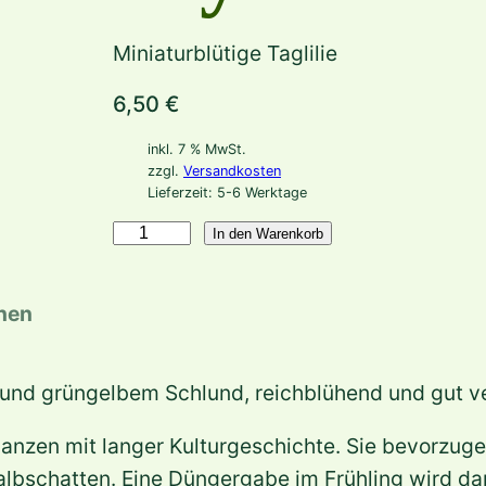
Miniaturblütige Taglilie
6,50
€
inkl. 7 % MwSt.
zzgl.
Versandkosten
Lieferzeit:
5-6 Werktage
H
In den Warenkorb
e
m
onen
e
r
 und grüngelbem Schlund, reichblühend und gut v
o
c
flanzen mit langer Kulturgeschichte. Sie bevorzuge
a
albschatten. Eine Düngergabe im Frühling wird 