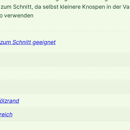
l
 zum Schnitt, da selbst kleinere Knospen in der V
l
eko verwenden
i
s
'
zum Schnitt geeignet
L
i
t
t
l
e
J
ölzrand
o
reich
y
'