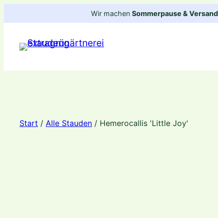
Zum
Wir machen
Sommerpause & Versandp
Inhalt
springen
Start
/
Alle Stauden
/ Hemerocallis 'Little Joy'