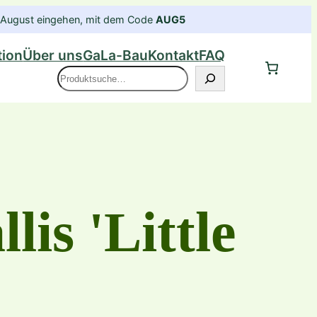
im August eingehen, mit dem Code
AUG5
tion
Über uns
GaLa-Bau
Kontakt
FAQ
Suche
is 'Little