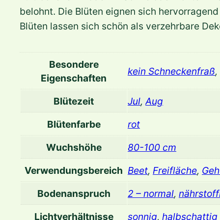
belohnt. Die Blüten eignen sich hervorragend
Blüten lassen sich schön als verzehrbare D
Besondere
kein Schneckenfraß
,
Eigenschaften
Blütezeit
Jul
,
Aug
Blütenfarbe
rot
Wuchshöhe
80-100 cm
Verwendungsbereich
Beet
,
Freifläche
,
Geh
Bodenanspruch
2 – normal
,
nährstoff
Lichtverhältnisse
sonnig
,
halbschattig