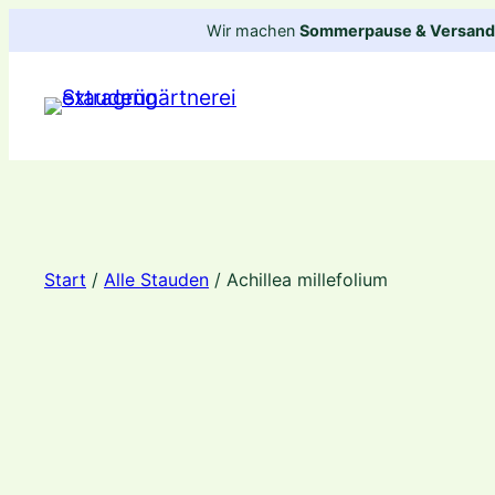
Zum
Wir machen
Sommerpause & Versandp
Inhalt
springen
Start
/
Alle Stauden
/ Achillea millefolium