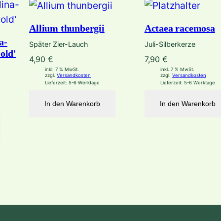
Allium thunbergii
Actaea racemosa
a-
Später Zier-Lauch
Juli-Silberkerze
old'
4,90
€
7,90
€
inkl. 7 % MwSt.
inkl. 7 % MwSt.
zzgl.
Versandkosten
zzgl.
Versandkosten
Lieferzeit:
5-6 Werktage
Lieferzeit:
5-6 Werktage
In den Warenkorb
In den Warenkorb