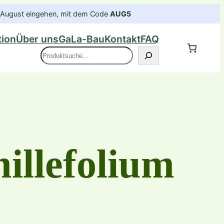
im August eingehen, mit dem Code
AUG5
tion
Über uns
GaLa-Bau
Kontakt
FAQ
Suche
millefolium