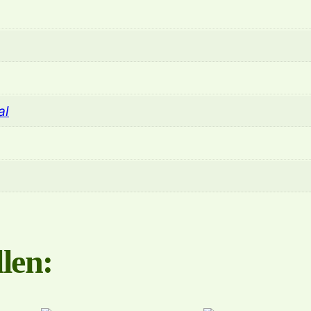
al
len: