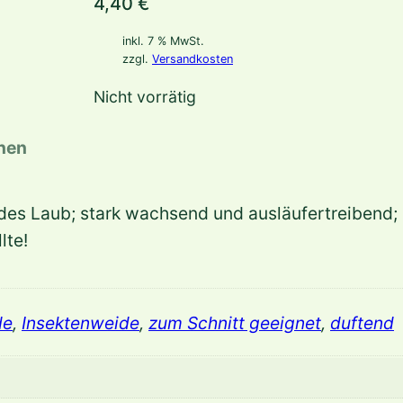
4,40
€
inkl. 7 % MwSt.
zzgl.
Versandkosten
Nicht vorrätig
onen
es Laub; stark wachsend und ausläufertreibend; 
lte!
de
,
Insektenweide
,
zum Schnitt geeignet
,
duftend