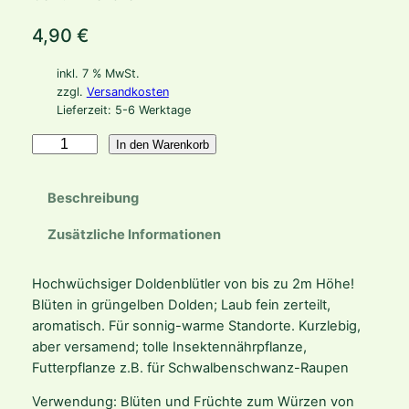
4,90
€
inkl. 7 % MwSt.
zzgl.
Versandkosten
Lieferzeit:
5-6 Werktage
F
In den Warenkorb
o
e
Beschreibung
n
i
Zusätzliche Informationen
c
u
Hochwüchsiger Doldenblütler von bis zu 2m Höhe!
l
Blüten in grüngelben Dolden; Laub fein zerteilt,
u
aromatisch. Für sonnig-warme Standorte. Kurzlebig,
m
aber versamend; tolle Insektennährpflanze,
v
Futterpflanze z.B. für Schwalbenschwanz-Raupen
u
l
Verwendung: Blüten und Früchte zum Würzen von