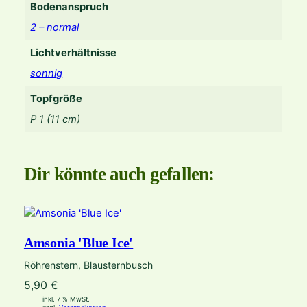
Bodenanspruch
2 – normal
Lichtverhältnisse
sonnig
Topfgröße
P 1 (11 cm)
Dir könnte auch gefallen:
Amsonia 'Blue Ice'
Röhrenstern, Blausternbusch
5,90
€
inkl. 7 % MwSt.