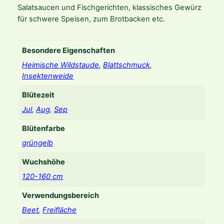
g
Salatsaucen und Fischgerichten, klassisches Gewürz
a
für schwere Speisen, zum Brotbacken etc.
r
e
M
Besondere Eigenschaften
e
Heimische Wildstaude
,
Blattschmuck
,
n
Insektenweide
g
Blütezeit
e
Jul
,
Aug
,
Sep
Blütenfarbe
grüngelb
Wuchshöhe
120-160 cm
Verwendungsbereich
Beet
,
Freifläche