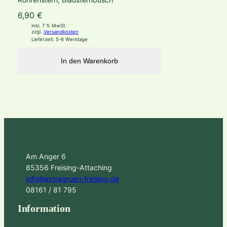
6,90
€
inkl. 7 % MwSt.
zzgl.
Versandkosten
Lieferzeit:
5-6 Werktage
In den Warenkorb
Am Anger 6
85356 Freising-Attaching
info@extragruen-freising.de
08161 / 81 795
Information