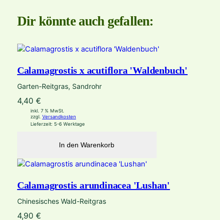
g
e
Dir könnte auch gefallen:
Calamagrostis x acutiflora 'Waldenbuch'
Garten-Reitgras, Sandrohr
4,40
€
inkl. 7 % MwSt.
zzgl.
Versandkosten
Lieferzeit:
5-6 Werktage
In den Warenkorb
Calamagrostis arundinacea 'Lushan'
Chinesisches Wald-Reitgras
4,90
€