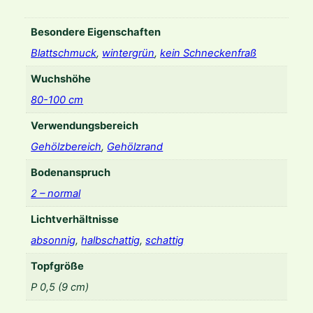
i
x
Besondere Eigenschaften
-
Blattschmuck
,
wintergrün
,
kein Schneckenfraß
m
Wuchshöhe
a
s
80-100 cm
'
Verwendungsbereich
B
a
Gehölzbereich
,
Gehölzrand
r
Bodenanspruch
n
e
2 – normal
s
Lichtverhältnisse
i
absonnig
,
halbschattig
,
schattig
i
'
Topfgröße
M
P 0,5 (9 cm)
e
n