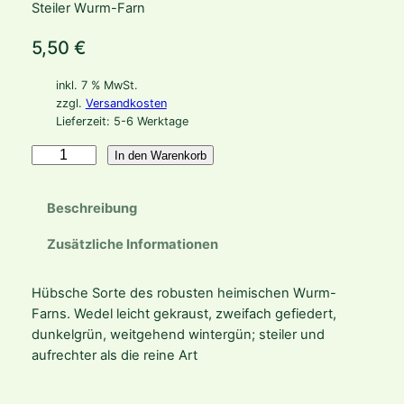
Steiler Wurm-Farn
5,50
€
inkl. 7 % MwSt.
zzgl.
Versandkosten
Lieferzeit:
5-6 Werktage
D
In den Warenkorb
r
y
Beschreibung
o
p
Zusätzliche Informationen
t
e
Hübsche Sorte des robusten heimischen Wurm-
r
Farns. Wedel leicht gekraust, zweifach gefiedert,
i
dunkelgrün, weitgehend wintergün; steiler und
s
aufrechter als die reine Art
f
i
l