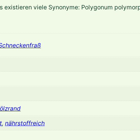
o
, es existieren viele Synonyme: Polygonum polymor
n
'
J
o
 Schneckenfraß
h
a
n
n
i
s
w
ölzrand
o
t
,
nährstoffreich
l
k