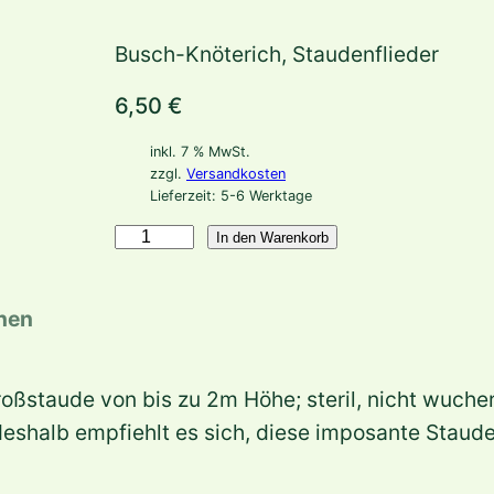
Busch-Knöterich, Staudenflieder
6,50
€
inkl. 7 % MwSt.
zzgl.
Versandkosten
Lieferzeit:
5-6 Werktage
A
In den Warenkorb
c
o
onen
n
o
ßstaude von bis zu 2m Höhe; steril, nicht wucher
g
shalb empfiehlt es sich, diese imposante Staude 
o
n