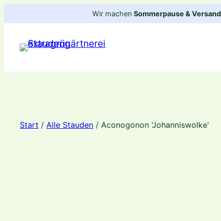
Zum
Wir machen
Sommerpause & Versandp
Inhalt
springen
Start
/
Alle Stauden
/ Aconogonon 'Johanniswolke'