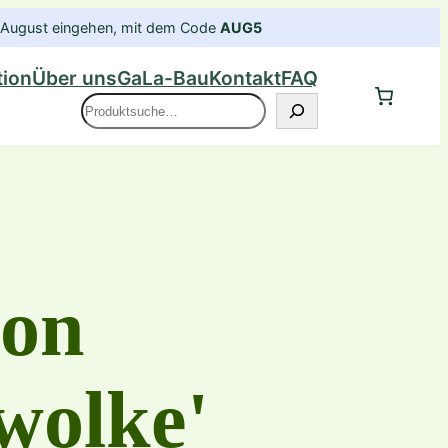
im August eingehen, mit dem Code
AUG5
tion
Über uns
GaLa-Bau
Kontakt
FAQ
Suche
on
wolke'