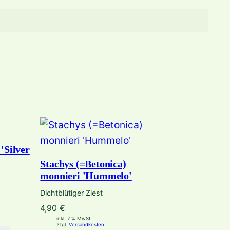
'Silver
Stachys (=Betonica)
monnieri 'Hummelo'
Dichtblütiger Ziest
4,90
€
inkl. 7 % MwSt.
zzgl.
Versandkosten