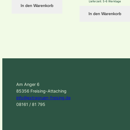
Lieferzeit:
5-6 Werktage
In den Warenkorb
In den Warenkorb
Am Anger 6
85356 Freising-Attaching
info@extragruen-freising.de
08161 / 81 795