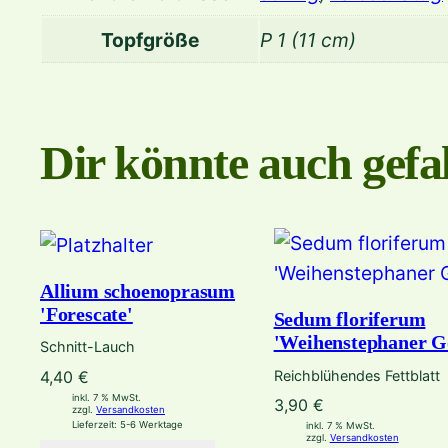
Topfgröße
P 1 (11 cm)
Dir könnte auch gefal
Allium schoenoprasum
'Forescate'
Sedum floriferum
'Weihenstephaner G
Schnitt-Lauch
Reichblühendes Fettblatt
4,40
€
inkl. 7 % MwSt.
3,90
€
zzgl.
Versandkosten
Lieferzeit:
5-6 Werktage
inkl. 7 % MwSt.
zzgl.
Versandkosten