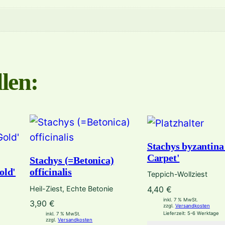
e
'
M
e
n
len:
g
e
Stachys byzantina 
Carpet'
Stachys (=Betonica)
old'
officinalis
Teppich-Wollziest
Heil-Ziest, Echte Betonie
4,40
€
inkl. 7 % MwSt.
3,90
€
zzgl.
Versandkosten
Lieferzeit:
5-6 Werktage
inkl. 7 % MwSt.
zzgl.
Versandkosten