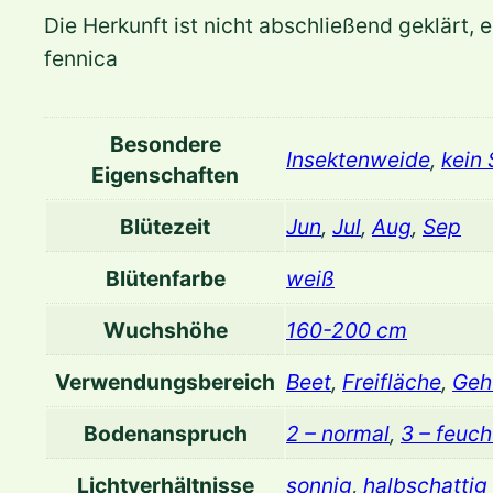
Die Herkunft ist nicht abschließend geklärt
fennica
Besondere
Insektenweide
,
kein
Eigenschaften
Blütezeit
Jun
,
Jul
,
Aug
,
Sep
Blütenfarbe
weiß
Wuchshöhe
160-200 cm
Verwendungsbereich
Beet
,
Freifläche
,
Geh
Bodenanspruch
2 – normal
,
3 – feuch
Lichtverhältnisse
sonnig
,
halbschattig