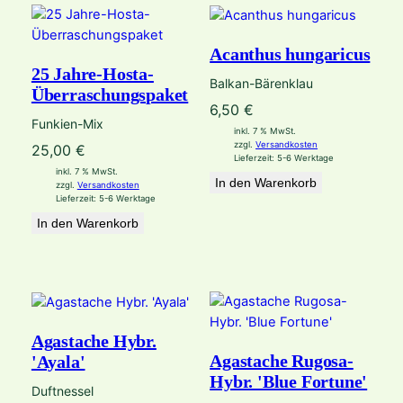
Acanthus hungaricus
25 Jahre-Hosta-
Balkan-Bärenklau
Überraschungspaket
6,50
€
Funkien-Mix
inkl. 7 % MwSt.
zzgl.
Versandkosten
25,00
€
Lieferzeit:
5-6 Werktage
inkl. 7 % MwSt.
In den Warenkorb
zzgl.
Versandkosten
Lieferzeit:
5-6 Werktage
In den Warenkorb
Agastache Hybr.
Agastache Rugosa-
'Ayala'
Hybr. 'Blue Fortune'
Duftnessel