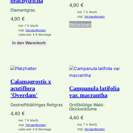
brachytricha
4,90
€
Diamantgras
inkl. 7 % MwSt.
zzgl.
Versandkosten
4,90
€
Weiterlesen
inkl. 7 % MwSt.
zzgl.
Versandkosten
Lieferzeit:
5-6 Werktage
In den Warenkorb
Calamagrostis x
Campanula latifolia
acutiflora
var. macrantha
'Overdam'
Großblütige Wald-
Gestreiftblättriges Reitgras
Glockenblume
4,40
€
4,40
€
inkl. 7 % MwSt.
inkl. 7 % MwSt.
zzgl.
Versandkosten
zzgl.
Versandkosten
Lieferzeit:
5-6 Werktage