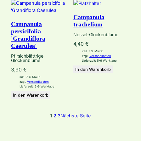
Campanula
Campanula
trachelium
persicifolia
Nessel-Glockenblume
'Grandiflora
4,40
€
Caerulea'
inkl. 7 % MwSt.
Pfirsichblättrige
zzgl.
Versandkosten
Glockenblume
Lieferzeit:
5-6 Werktage
3,90
€
In den Warenkorb
inkl. 7 % MwSt.
zzgl.
Versandkosten
Lieferzeit:
5-6 Werktage
In den Warenkorb
1
2
3
Nächste Seite