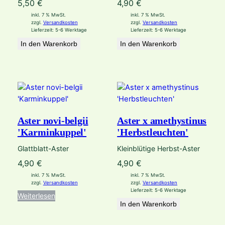
5,50
€
4,90
€
inkl. 7 % MwSt.
inkl. 7 % MwSt.
zzgl.
Versandkosten
zzgl.
Versandkosten
Lieferzeit:
5-6 Werktage
Lieferzeit:
5-6 Werktage
In den Warenkorb
In den Warenkorb
Aster novi-belgii
Aster x amethystinus
'Karminkuppel'
'Herbstleuchten'
Glattblatt-Aster
Kleinblütige Herbst-Aster
4,90
€
4,90
€
inkl. 7 % MwSt.
inkl. 7 % MwSt.
zzgl.
Versandkosten
zzgl.
Versandkosten
Lieferzeit:
5-6 Werktage
Weiterlesen
In den Warenkorb