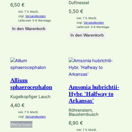
Duftnessel
6,50
€
5,50
€
inkl. 7 % MwSt.
zzgl.
Versandkosten
inkl. 7 % MwSt.
Lieferzeit:
5-6 Werktage
zzgl.
Versandkosten
Lieferzeit:
5-6 Werktage
In den Warenkorb
In den Warenkorb
Allium
sphaerocephalon
Amsonia hubrichtii-
Hybr. 'Halfway to
Kugelkopfiger Lauch
Arkansas'
4,40
€
Röhrenstern,
inkl. 7 % MwSt.
Blausternbusch
zzgl.
Versandkosten
6,90
€
Weiterlesen
inkl. 7 % MwSt.