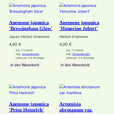
Anemone japonica
Anemone japonica
'Bressingham Glow'
'Honorine Jobert'
Japan-Herbst-Anemone
Herbst-Anemone
4,90
€
4,90
€
inkl. 7 % MwSt.
inkl. 7 % MwSt.
zzgl.
Versandkosten
zzgl.
Versandkosten
Lieferzeit:
5-6 Werktage
Lieferzeit:
5-6 Werktage
In den Warenkorb
In den Warenkorb
Anemone japonica
Artemisia
'Prinz Heinrich'
abrotanum var.