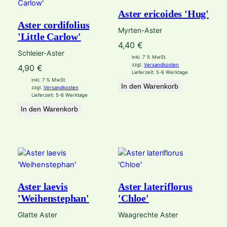
Aster ericoides 'Hug'
Aster cordifolius
Myrten-Aster
'Little Carlow'
4,40
€
Schleier-Aster
inkl. 7 % MwSt.
zzgl.
Versandkosten
4,90
€
Lieferzeit:
5-6 Werktage
inkl. 7 % MwSt.
In den Warenkorb
zzgl.
Versandkosten
Lieferzeit:
5-6 Werktage
In den Warenkorb
Aster laevis
Aster lateriflorus
'Weihenstephan'
'Chloe'
Glatte Aster
Waagrechte Aster