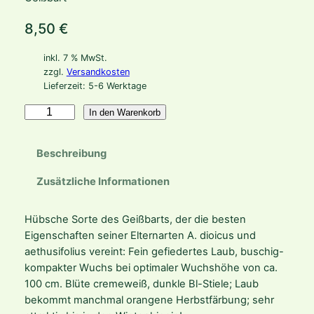
8,50
€
inkl. 7 % MwSt.
zzgl.
Versandkosten
Lieferzeit:
5-6 Werktage
A
In den Warenkorb
r
u
Beschreibung
n
c
Zusätzliche Informationen
u
s
Hübsche Sorte des Geißbarts, der die besten
H
Eigenschaften seiner Elternarten A. dioicus und
y
aethusifolius vereint: Fein gefiedertes Laub, buschig-
b
kompakter Wuchs bei optimaler Wuchshöhe von ca.
r
100 cm. Blüte cremeweiß, dunkle Bl-Stiele; Laub
.
bekommt manchmal orangene Herbstfärbung; sehr
'