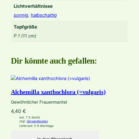
Lichtverhältnisse
sonnig
,
halbschattig
Topfgröße
P 1 (11 cm)
Dir könnte auch gefallen:
Alchemilla xanthochlora (=vulgaris)
Gewöhnlicher Frauenmantel
4,40
€
inkl. 7 % MwSt.
zzgl.
Versandkosten
Lieferzeit:
5-6 Werktage