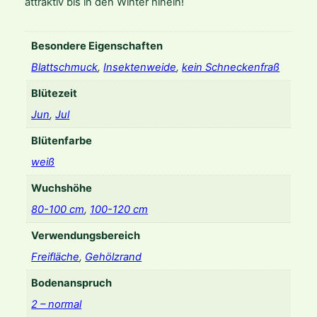
attraktiv bis in den Winter hinein!
H
o
r
Besondere Eigenschaften
a
Blattschmuck
,
Insektenweide
,
kein Schneckenfraß
t
i
Blütezeit
o
Jun
,
Jul
'
M
Blütenfarbe
e
weiß
n
g
Wuchshöhe
e
80-100 cm
,
100-120 cm
Verwendungsbereich
Freifläche
,
Gehölzrand
Bodenanspruch
2 – normal