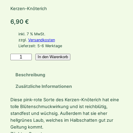
Kerzen-Knöterich
6,90
€
inkl. 7 % MwSt.
zzgl.
Versandkosten
Lieferzeit:
5-6 Werktage
B
In den Warenkorb
i
s
Beschreibung
t
o
Zusätzliche Informationen
r
t
Diese pink-rote Sorte des Kerzen-Knöterich hat eine
a
tolle Blütenschmuckwirkung und ist reichblütig,
a
standfest und wüchsig. Außerdem hat sie eher
m
hellgrünes Laub, welches im Halbschatten gut zur
p
Geltung kommt.
l