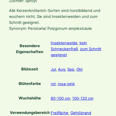
Züchter: Spruyt
e
Alle Kerzenknöterich-Sorten sind horstbildend und
x
wuchern nicht. Sie sind Insektenweiden und zum
i
Schnitt geeignet.
c
Synonym: Persicaria/ Polygonum amplexicaule
a
u
l
Insektenweide
,
kein
Besondere
i
Schneckenfraß
,
zum Schnitt
Eigenschaften
s
geeignet
'
J
Blütezeit
Jul
,
Aug
,
Sep
,
Okt
S
C
a
Blütenfarbe
rot
,
rosa-pink
l
i
Wuchshöhe
80-100 cm
,
100-120 cm
e
n
t
Verwendungsbereich
Freifläche
,
Gehölzrand