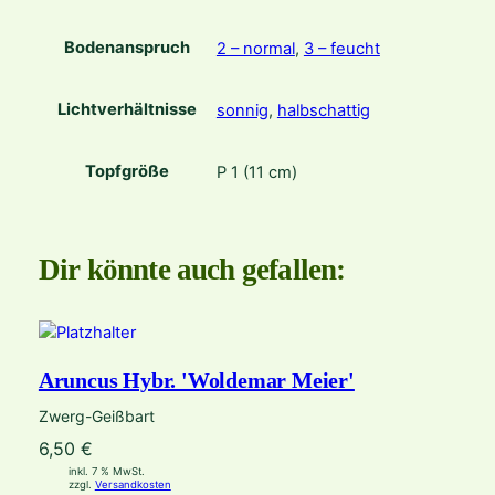
e
'
Bodenanspruch
2 – normal
,
3 – feucht
M
e
Lichtverhältnisse
sonnig
,
halbschattig
n
g
e
Topfgröße
P 1 (11 cm)
Dir könnte auch gefallen:
Aruncus Hybr. 'Woldemar Meier'
Zwerg-Geißbart
6,50
€
inkl. 7 % MwSt.
zzgl.
Versandkosten