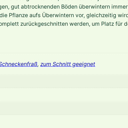
d
gen, gut abtrocknenden Böden überwintern immer z
h
die Pflanze aufs Überwintern vor, gleichzeitig wir
e
mplett zurückgeschnitten werden, um Platz für d
i
m
e
r
i
 Schneckenfraß
,
zum Schnitt geeignet
'
W
h
i
r
l
i