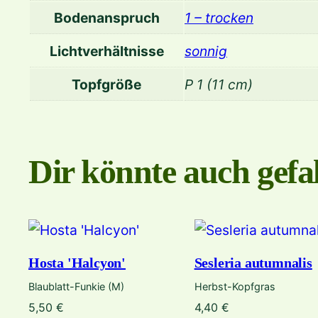
Bodenanspruch
1 – trocken
Lichtverhältnisse
sonnig
Topfgröße
P 1 (11 cm)
Dir könnte auch gefal
Hosta 'Halcyon'
Sesleria autumnalis
Blaublatt-Funkie (M)
Herbst-Kopfgras
5,50
€
4,40
€