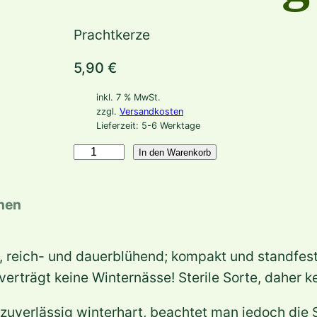
Prachtkerze
5,90
€
inkl. 7 % MwSt.
zzgl.
Versandkosten
Lieferzeit:
5-6 Werktage
G
In den Warenkorb
a
u
onen
r
a
, reich- und dauerblühend; kompakt und standfest
l
verträgt keine Winternässe! Sterile Sorte, daher 
i
n
t zuverlässig winterhart, beachtet man jedoch die