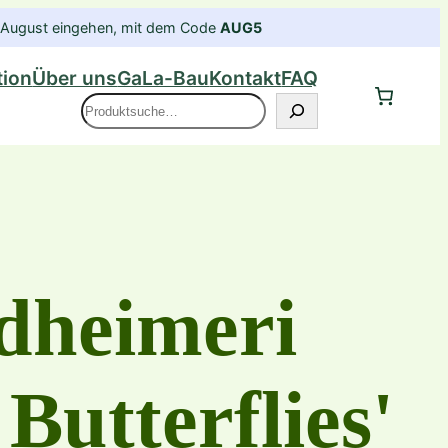
im August eingehen, mit dem Code
AUG5
tion
Über uns
GaLa-Bau
Kontakt
FAQ
Suche
dheimeri
Butterflies'