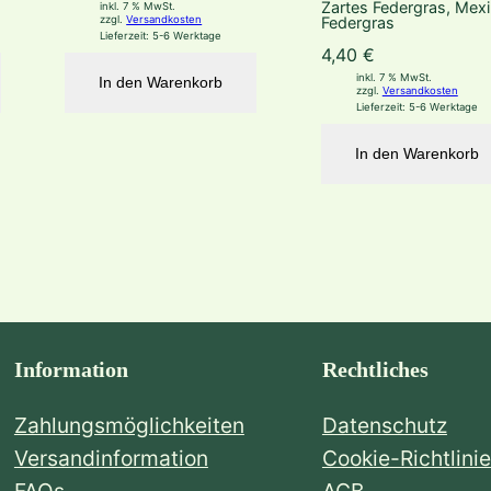
Zartes Federgras, Mex
inkl. 7 % MwSt.
e
Federgras
zzgl.
Versandkosten
Lieferzeit:
5-6 Werktage
n
4,40
€
g
inkl. 7 % MwSt.
In den Warenkorb
zzgl.
Versandkosten
e
Lieferzeit:
5-6 Werktage
In den Warenkorb
Information
Rechtliches
Zahlungsmöglichkeiten
Datenschutz
Versandinformation
Cookie-Richtlinie