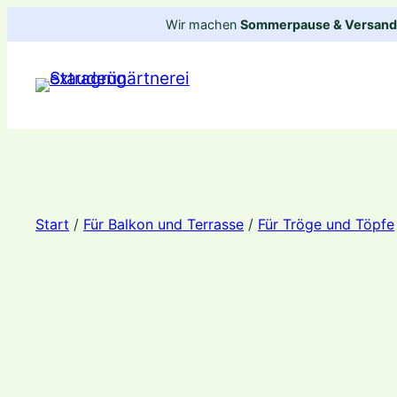
Zum
Wir machen
Sommerpause & Versandp
Inhalt
springen
Start
/
Für Balkon und Terrasse
/
Für Tröge und Töpfe