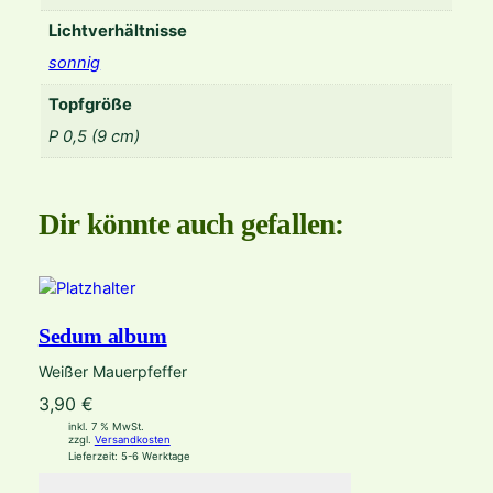
n
g
Lichtverhältnisse
e
sonnig
Topfgröße
P 0,5 (9 cm)
Dir könnte auch gefallen:
Sedum album
Weißer Mauerpfeffer
3,90
€
inkl. 7 % MwSt.
zzgl.
Versandkosten
Lieferzeit:
5-6 Werktage