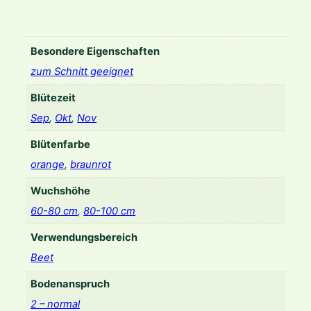
m
x
h
Besondere Eigenschaften
o
zum Schnitt geeignet
r
t
Blütezeit
.
Sep
,
Okt
,
Nov
'
B
Blütenfarbe
i
orange
,
braunrot
e
n
Wuchshöhe
c
60-80 cm
,
80-100 cm
h
e
Verwendungsbereich
n
Beet
'
M
Bodenanspruch
e
2 – normal