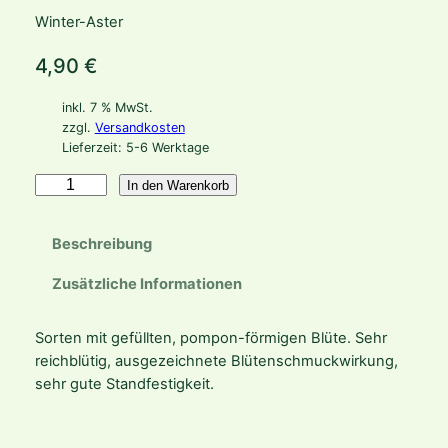
Winter-Aster
4,90
€
inkl. 7 % MwSt.
zzgl.
Versandkosten
Lieferzeit:
5-6 Werktage
C
In den Warenkorb
h
r
Beschreibung
y
s
Zusätzliche Informationen
a
n
Sorten mit gefüllten, pompon-förmigen Blüte. Sehr
t
reichblütig, ausgezeichnete Blütenschmuckwirkung,
h
sehr gute Standfestigkeit.
e
m
u