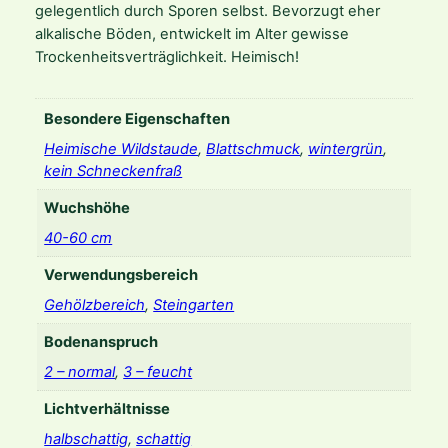
gelegentlich durch Sporen selbst. Bevorzugt eher
=
alkalische Böden, entwickelt im Alter gewisse
P
Trockenheitsverträglichkeit. Heimisch!
h
y
l
Besondere Eigenschaften
l
Heimische Wildstaude
,
Blattschmuck
,
wintergrün
,
i
kein Schneckenfraß
t
i
Wuchshöhe
s
40-60 cm
)
s
Verwendungsbereich
c
Gehölzbereich
,
Steingarten
o
l
Bodenanspruch
o
2 – normal
,
3 – feucht
p
e
Lichtverhältnisse
n
halbschattig
,
schattig