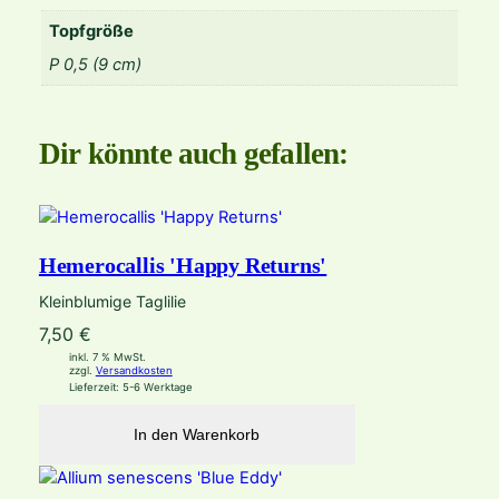
d
Topfgröße
r
i
P 0,5 (9 cm)
u
m
M
Dir könnte auch gefallen:
e
n
g
e
Hemerocallis 'Happy Returns'
Kleinblumige Taglilie
7,50
€
inkl. 7 % MwSt.
zzgl.
Versandkosten
Lieferzeit:
5-6 Werktage
In den Warenkorb