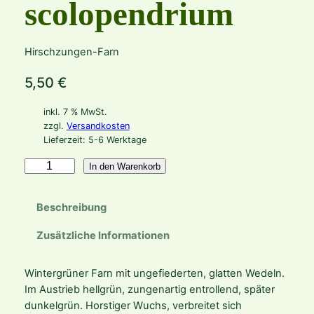
scolopendrium
Hirschzungen-Farn
5,50
€
inkl. 7 % MwSt.
zzgl.
Versandkosten
Lieferzeit:
5-6 Werktage
A
In den Warenkorb
s
p
Beschreibung
l
e
Zusätzliche Informationen
n
i
Wintergrüner Farn mit ungefiederten, glatten Wedeln.
u
Im Austrieb hellgrün, zungenartig entrollend, später
m
dunkelgrün. Horstiger Wuchs, verbreitet sich
(