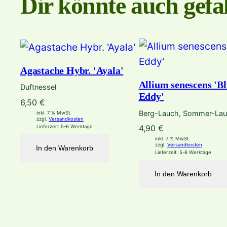
Dir könnte auch gefal
Agastache Hybr. 'Ayala'
Allium senescens 'B
Duftnessel
Eddy'
6,50
€
Berg-Lauch, Sommer-La
inkl. 7 % MwSt.
zzgl.
Versandkosten
4,90
€
Lieferzeit:
5-6 Werktage
inkl. 7 % MwSt.
zzgl.
Versandkosten
In den Warenkorb
Lieferzeit:
5-6 Werktage
In den Warenkorb