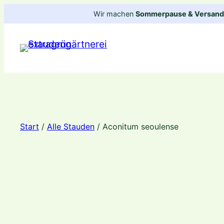
Zum
Wir machen
Sommerpause & Versandp
Inhalt
springen
Start
/
Alle Stauden
/ Aconitum seoulense