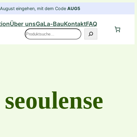
im August eingehen, mit dem Code
AUG5
tion
Über uns
GaLa-Bau
Kontakt
FAQ
Suche
seoulense