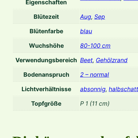
Eigenschaften
Blütezeit
Aug
,
Sep
Blütenfarbe
blau
Wuchshöhe
80-100 cm
Verwendungsbereich
Beet
,
Gehölzrand
Bodenanspruch
2 – normal
Lichtverhältnisse
absonnig
,
halbschatt
Topfgröße
P 1 (11 cm)