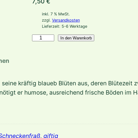
7,50
€
inkl. 7 % MwSt.
zzgl.
Versandkosten
Lieferzeit:
5-6 Werktage
A
In den Warenkorb
c
o
onen
n
i
h seine kräftig blaueb Blüten aus, deren Blütezei
t
ötigt er humose, ausreichend frische Böden im H
u
m
s
e
o
 Schneckenfraß
,
giftig