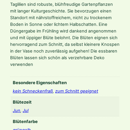
G
Taglilien sind robuste, blühfreudige Gartenpflanzen
r
mit langer Kulturgeschichte. Sie bevorzugen einen
e
Standort mit nährstoffreichem, nicht zu trockenem
e
Boden in Sonne oder lichtem Halbschatten. Eine
n
Düngergabe im Frühling wird dankend angenommen
F
und mit üppiger Blüte belohnt. Die Blüten eignen sich
l
hervorragend zum Schnitt, da selbst kleinere Knospen
u
in der Vase noch zuverlässig aufgehen! Die essbaren
t
Blüten lassen sich schön als verzehrbare Deko
t
verwenden
e
r
'
Besondere Eigenschaften
M
kein Schneckenfraß
,
zum Schnitt geeignet
e
Blütezeit
n
g
Jun
,
Jul
e
Blütenfarbe