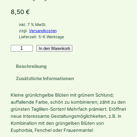
8,50
€
inkl. 7 % MwSt.
zzgl.
Versandkosten
Lieferzeit:
5-6 Werktage
H
In den Warenkorb
e
m
Beschreibung
e
r
Zusätzliche Informationen
o
c
Kleine grünlichgelbe Blüten mit grünem Schlund;
a
auffallende Farbe, schön zu kombinieren; zählt zu den
l
grünsten Taglilien-Sorten! Mehrfach prämiert. Eröffnet
l
neue interessante Gestaltungsmöglichkeiten, z.B. in
i
Kombination mit den grüngelben Blüten von
s
Euphorbia, Fenchel oder Frauenmantel
'