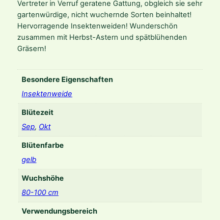
e
Vertreter in Verruf geratene Gattung, obgleich sie sehr
n
gartenwürdige, nicht wuchernde Sorten beinhaltet!
g
Hervorragende Insektenweiden! Wunderschön
e
zusammen mit Herbst-Astern und spätblühenden
Gräsern!
Besondere Eigenschaften
Insektenweide
Blütezeit
Sep
,
Okt
Blütenfarbe
gelb
Wuchshöhe
80-100 cm
Verwendungsbereich