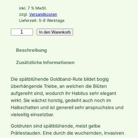
inkl. 7 % MwSt.
zzgl.
Versandkosten
Lieferzeit:
5-6 Werktage
S
In den Warenkorb
o
l
Beschreibung
i
d
Zusätzliche Informationen
a
g
Die spätblühende Goldband-Rute bildet bogig
o
überhängende Triebe, an welchen die Blüten
c
aufgereiht sind, wodurch ihr Habitus sehr elegant
a
wirkt. Sie wächst horstig, gedeiht auch noch im
e
Halbschatten und ist generell sehr anspruchslos und
s
vielseitig einsetzbar.
i
a
Goldruten sind spätblühende, meist gelbe
M
Präriestauden. Eine durch die wuchernden, invasiven