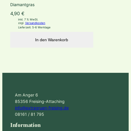
Diamantgras
4,90
€
inkl. 7 % MwSt.
zzgl.
Versandkosten
Lieferzeit:
5-6 Werktage
In den Warenkorb
Am Anger 6
85356 Freising-Attaching
info@extragruen-freising.de
08161 / 81 795
Information