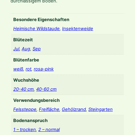
durchlässigem Boden.
a
r
a
Besondere Eigenschaften
t
Heimische Wildstaude
,
Insektenweide
h
r
Blütezeit
u
Jul
,
Aug
,
Sep
m
M
Blütenfarbe
e
weiß
,
rot
,
rosa-pink
n
g
Wuchshöhe
e
20-40 cm
,
40-60 cm
Verwendungsbereich
Felssteppe
,
Freifläche
,
Gehölzrand
,
Steingarten
Bodenanspruch
1 – trocken
,
2 – normal