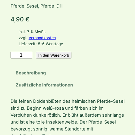
Pferde-Sesel, Pferde-Dill
4,90
€
inkl. 7 % MwSt.
zzgl.
Versandkosten
Lieferzeit:
5-6 Werktage
S
In den Warenkorb
e
s
Beschreibung
e
l
Zusätzliche Informationen
i
h
Die feinen Doldenblüten des heimischen Pferde-Sesel
i
sind zu Beginn weiß-rosa und färben sich im
p
Verblühen dunkelrötlich. Er blüht außerdem sehr lange
p
und ist eine tolle Insektenweide. Der Pferde-Sesel
o
bevorzugt sonnig-warme Standorte mit
m