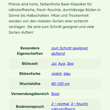
a
Phloxe sind hohe, farbenfrohe Beet-Klassiker für
t
nährstoffreiche, frisch-feuchte, durchlässige Böden in
a
Sonne bis Halbschatten. Hitze und Trockenheit
'
werden von den meisten Sorten eher schlecht
B
vertragen. Sie sind zum Schnitt geeignet und viele
l
Sorten duften!
u
e
P
Besondere
zum Schnitt geeignet
,
a
Eigenschaften
duftend
r
Blütezeit
Jul
,
Aug
,
Sep
a
d
Blütenfarbe
violett
,
blau
i
s
Wuchshöhe
80-100 cm
e
'
Verwendungsbereich
Beet
M
2 – normal
,
3 – feucht
,
e
Bodenanspruch
nährstoffreich
n