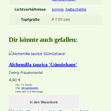
g
Lichtverhältnisse
sonnig
,
halbschattig
e
Topfgröße
P 1 (11 cm)
Dir könnte auch gefallen:
Alchemilla taurica 'Gümüshane'
Zwerg-Frauenmantel
4,40
€
inkl. 7 % MwSt.
zzgl.
Versandkosten
Lieferzeit:
5-6 Werktage
In den Warenkorb