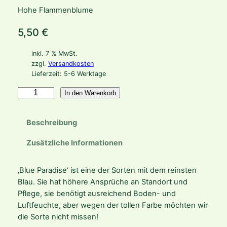
Hohe Flammenblume
5,50
€
inkl. 7 % MwSt.
zzgl.
Versandkosten
Lieferzeit:
5-6 Werktage
P
In den Warenkorb
h
l
Beschreibung
o
x
Zusätzliche Informationen
p
a
‚Blue Paradise‘ ist eine der Sorten mit dem reinsten
n
Blau. Sie hat höhere Ansprüche an Standort und
i
Pflege, sie benötigt ausreichend Boden- und
c
Luftfeuchte, aber wegen der tollen Farbe möchten wir
u
die Sorte nicht missen!
l