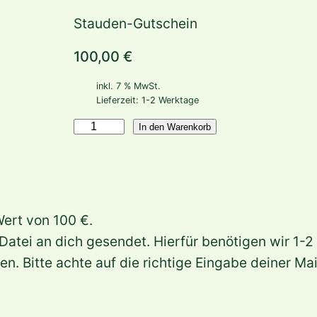
Stauden-Gutschein
100,00
€
inkl. 7 % MwSt.
Lieferzeit:
1-2 Werktage
P
In den Warenkorb
D
F
-
G
Wert von 100 €.
u
-Datei an dich gesendet. Hierfür benötigen wir 1-2
t
. Bitte achte auf die richtige Eingabe deiner Ma
s
c