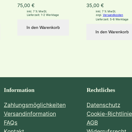
d
75,00
€
35,00
€
e
inkl. 7 % MwSt.
inkl. 7 % MwSt.
Lieferzeit:
1-2 Werktage
zzgl.
Versandkosten
n
Lieferzeit:
5-6 Werktage
S
In den Warenkorb
In den Warenkorb
h
o
p
)
M
e
Information
Rechtliches
n
g
Zahlungsmöglichkeiten
Datenschutz
e
Versandinformation
Cookie-Richtlinie
FAQs
AGB
Kontakt
Widerrufsrecht