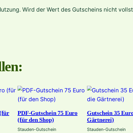
h
utzung. Wird der Wert des Gutscheins nicht vollst
e
i
n
1
0
0
len:
E
u
r
o
(
f
(für
PDF-Gutschein 75 Euro
Gutschein 35 Euro
ü
(für den Shop)
Gärtnerei)
r
Stauden-Gutschein
Stauden-Gutschein