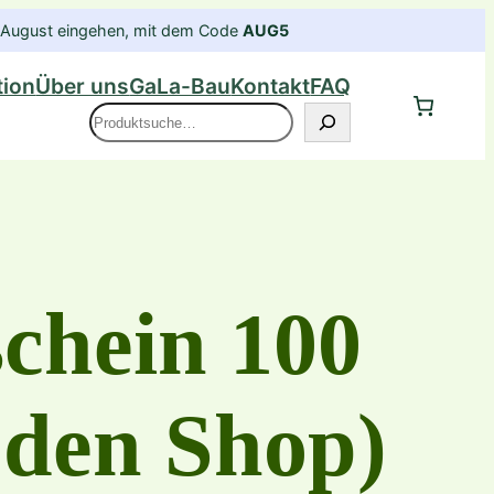
im August eingehen, mit dem Code
AUG5
tion
Über uns
GaLa-Bau
Kontakt
FAQ
Suche
chein 100
 den Shop)