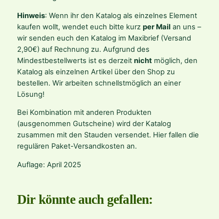
t
Hinweis
: Wenn ihr den Katalog als einzelnes Element
r
kaufen wollt, wendet euch bitte kurz
per Mail
an uns –
a
wir senden euch den Katalog im Maxibrief (Versand
g
2,90€) auf Rechnung zu. Aufgrund des
r
Mindestbestellwerts ist es derzeit
nicht
möglich, den
ü
Katalog als einzelnen Artikel über den Shop zu
n
bestellen. Wir arbeiten schnellstmöglich an einer
e
Lösung!
s
S
Bei Kombination mit anderen Produkten
o
(ausgenommen Gutscheine) wird der Katalog
r
zusammen mit den Stauden versendet. Hier fallen die
t
regulären Paket-Versandkosten an.
i
Auflage: April 2025
m
e
n
Dir könnte auch gefallen:
t
M