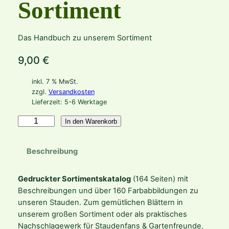
Sortiment
Das Handbuch zu unserem Sortiment
9,00
€
inkl. 7 % MwSt.
zzgl.
Versandkosten
Lieferzeit:
5-6 Werktage
K
In den Warenkorb
a
t
Beschreibung
a
l
Gedruckter Sortimentskatalog
(164 Seiten) mit
o
Beschreibungen und über 160 Farbabbildungen zu
g
unseren Stauden. Zum gemütlichen Blättern in
:
unserem großen Sortiment oder als praktisches
e
Nachschlagewerk für Staudenfans & Gartenfreunde.
x