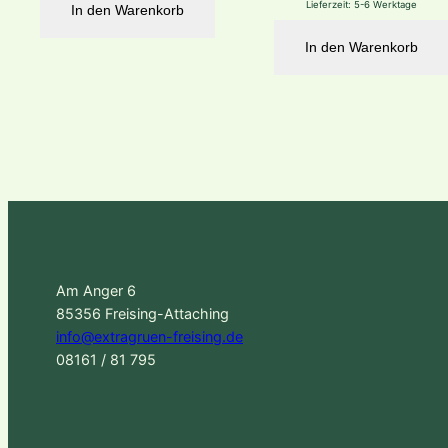
Lieferzeit:
5-6 Werktage
In den Warenkorb
In den Warenkorb
Am Anger 6
85356 Freising-Attaching
info@extragruen-freising.de
08161 / 81 795