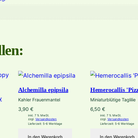
a
'
M
e
n
len:
g
e
Alchemilla epipsila
Hemerocallis 'Piz
y
Kahler Frauenmantel
Miniaturblütige Taglilie
3,90
€
6,50
€
inkl. 7 % MwSt.
inkl. 7 % MwSt.
zzgl.
Versandkosten
zzgl.
Versandkosten
Lieferzeit:
5-6 Werktage
Lieferzeit:
5-6 Werktage
In den Warenkorb
In den Warenkorb