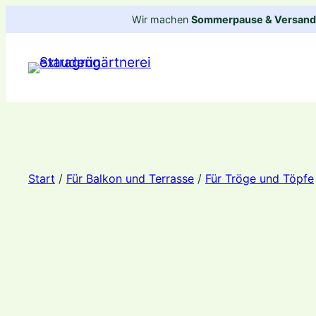
Zum
Wir machen
Sommerpause & Versandp
Inhalt
springen
Start
/
Für Balkon und Terrasse
/
Für Tröge und Töpfe