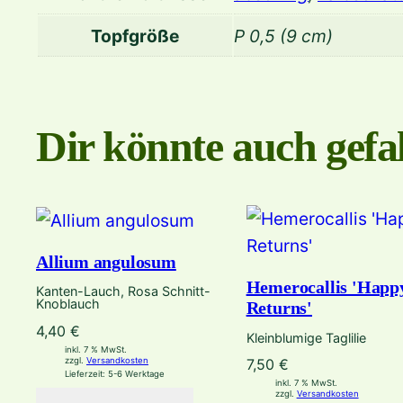
Topfgröße
P 0,5 (9 cm)
Dir könnte auch gefal
Allium angulosum
Hemerocallis 'Happ
Kanten-Lauch, Rosa Schnitt-
Knoblauch
Returns'
4,40
€
Kleinblumige Taglilie
inkl. 7 % MwSt.
zzgl.
Versandkosten
7,50
€
Lieferzeit:
5-6 Werktage
inkl. 7 % MwSt.
zzgl.
Versandkosten