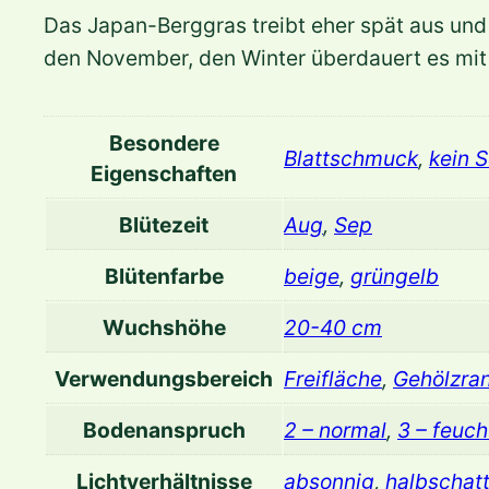
Das Japan-Berggras treibt eher spät aus und
den November, den Winter überdauert es mit e
Besondere
Blattschmuck
,
kein 
Eigenschaften
Blütezeit
Aug
,
Sep
Blütenfarbe
beige
,
grüngelb
Wuchshöhe
20-40 cm
Verwendungsbereich
Freifläche
,
Gehölzra
Bodenanspruch
2 – normal
,
3 – feuch
Lichtverhältnisse
absonnig
,
halbschatt