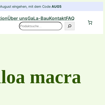
im August eingehen, mit dem Code
AUG5
tion
Über uns
GaLa-Bau
Kontakt
FAQ
Suche
loa macra