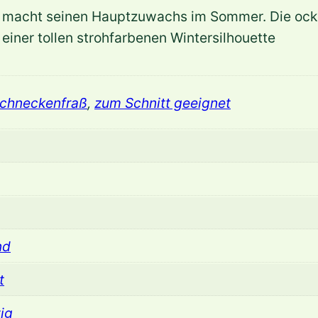
l
 macht seinen Hauptzuwachs im Sommer. Die ocker
o
iner tollen strohfarbenen Wintersilhouette
a
m
a
Schneckenfraß
,
zum Schnitt geeignet
c
r
a
'
A
u
r
nd
e
t
o
l
ig