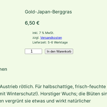
Gold-Japan-Berggras
6,50
€
inkl. 7 % MwSt.
zzgl.
Versandkosten
Lieferzeit:
5-6 Werktage
H
In den Warenkorb
a
k
onen
o
n
Austrieb rötlich. Für halbschattige, frisch-feucht
e
mit Winterschutz!). Horstiger Wuchs; die Blüten si
c
en vergrünt sie etwas und wirkt natürlicher
h