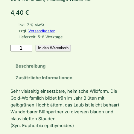
4,40
€
inkl. 7 % MwSt.
zzgl.
Versandkosten
Lieferzeit:
5-6 Werktage
E
In den Warenkorb
u
p
Beschreibung
h
o
Zusätzliche Informationen
r
b
Sehr vielseitig einsetzbare, heimische Wildform. Die
i
Gold-Wolfsmilch bildet früh im Jahr Blüten mit
a
gelbgrünen Hochblättern, das Laub ist leicht behaart.
p
Wunderbarer Blühpartner zu diversen blauen und
o
blauvioletten Stauden
l
(Syn. Euphorbia epithymoides)
y