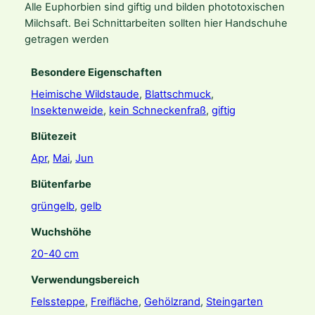
Alle Euphorbien sind giftig und bilden phototoxischen
c
Milchsaft. Bei Schnittarbeiten sollten hier Handschuhe
h
getragen werden
r
o
m
Besondere Eigenschaften
a
Heimische Wildstaude
,
Blattschmuck
,
M
Insektenweide
,
kein Schneckenfraß
,
giftig
e
Blütezeit
n
g
Apr
,
Mai
,
Jun
e
Blütenfarbe
grüngelb
,
gelb
Wuchshöhe
20-40 cm
Verwendungsbereich
Felssteppe
,
Freifläche
,
Gehölzrand
,
Steingarten