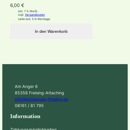
6,00
€
inkl. 7 % MwSt.
zzgl.
Versandkosten
Lieferzeit:
5-6 Werktage
In den Warenkorb
Am Anger 6
85356 Freising-Attaching
info@extragruen-freising.de
08161 / 81 795
Information
Zahlungsmöglichkeiten