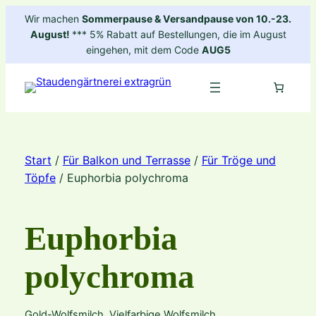
Zum
Wir machen
Sommerpause & Versandpause von 10.-23.
Inhalt
August!
*** 5% Rabatt auf Bestellungen, die im August
springen
eingehen, mit dem Code
AUG5
Start
/
Für Balkon und Terrasse
/
Für Tröge und
Töpfe
/ Euphorbia polychroma
Euphorbia
polychroma
Gold-Wolfsmilch, Vielfarbige Wolfsmilch