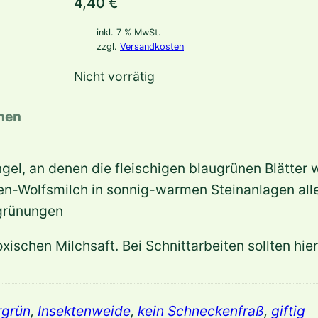
4,40
€
inkl. 7 % MwSt.
zzgl.
Versandkosten
Nicht vorrätig
onen
el, an denen die fleischigen blaugrünen Blätter 
lzen-Wolfsmilch in sonnig-warmen Steinanlagen all
grünungen
toxischen Milchsaft. Bei Schnittarbeiten sollten 
rgrün
,
Insektenweide
,
kein Schneckenfraß
,
giftig