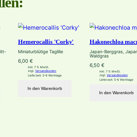
len:
Hemerocallis 'Corky'
Hakonechloa mac
tt-
Miniaturblütige Taglilie
Japan-Berggras, Japa
Waldgras
6,00
€
6,50
€
inkl. 7 % MwSt.
zzgl.
Versandkosten
inkl. 7 % MwSt.
zzgl.
Versandkosten
Lieferzeit:
5-6 Werktage
Lieferzeit:
5-6 Werktage
In den Warenkorb
In den Warenkorb