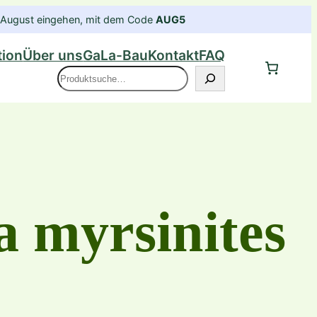
im August eingehen, mit dem Code
AUG5
tion
Über uns
GaLa-Bau
Kontakt
FAQ
Suche
 myrsinites