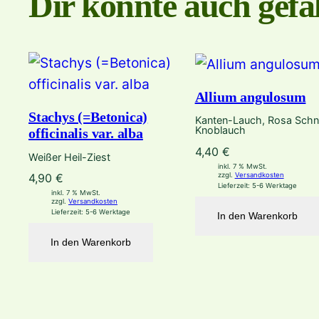
Dir könnte auch gefal
Allium angulosum
Stachys (=Betonica)
Kanten-Lauch, Rosa Schni
Knoblauch
officinalis var. alba
4,40
€
Weißer Heil-Ziest
inkl. 7 % MwSt.
zzgl.
Versandkosten
4,90
€
Lieferzeit:
5-6 Werktage
inkl. 7 % MwSt.
zzgl.
Versandkosten
Lieferzeit:
5-6 Werktage
In den Warenkorb
In den Warenkorb