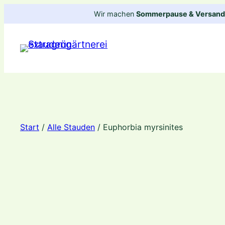
Zum
Wir machen
Sommerpause & Versandp
Inhalt
springen
Start
/
Alle Stauden
/ Euphorbia myrsinites