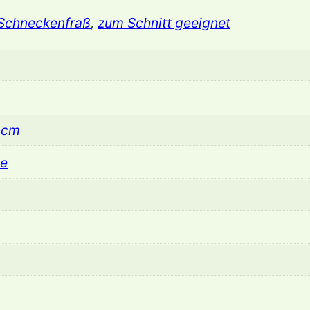
 Schneckenfraß
,
zum Schnitt geeignet
 cm
he