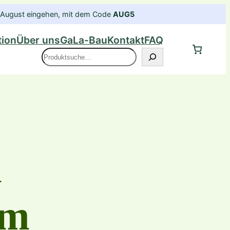
im August eingehen, mit dem Code
AUG5
tion
Über uns
GaLa-Bau
Kontakt
FAQ
Suche
m
um