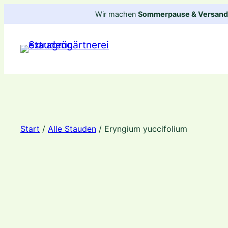
Zum
Wir machen
Sommerpause & Versandp
Inhalt
springen
Start
/
Alle Stauden
/ Eryngium yuccifolium