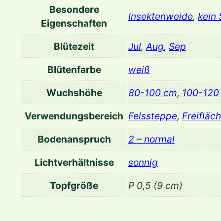
Besondere
Insektenweide
,
kein
Eigenschaften
Blütezeit
Jul
,
Aug
,
Sep
Blütenfarbe
weiß
Wuchshöhe
80-100 cm
,
100-120
Verwendungsbereich
Felssteppe
,
Freifläc
Bodenanspruch
2 – normal
Lichtverhältnisse
sonnig
Topfgröße
P 0,5 (9 cm)