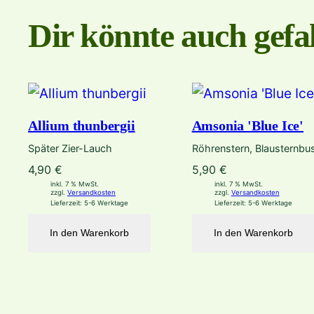
Dir könnte auch gefal
Allium thunbergii
Amsonia 'Blue Ice'
Später Zier-Lauch
Röhrenstern, Blausternbu
4,90
€
5,90
€
inkl. 7 % MwSt.
inkl. 7 % MwSt.
zzgl.
Versandkosten
zzgl.
Versandkosten
Lieferzeit:
5-6 Werktage
Lieferzeit:
5-6 Werktage
In den Warenkorb
In den Warenkorb