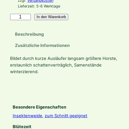
zzgl.
Versandkosten
Lieferzeit:
5-6 Werktage
C
In den Warenkorb
h
e
Beschreibung
l
o
Zusätzliche Informationen
n
e
Bildet durch kurze Ausläufer langsam größere Horste,
o
erstaunlich schattenverträglich, Samenstände
b
winterzierend.
l
i
q
u
a
Besondere Eigenschaften
M
Insektenweide
,
zum Schnitt geeignet
e
n
Blütezeit