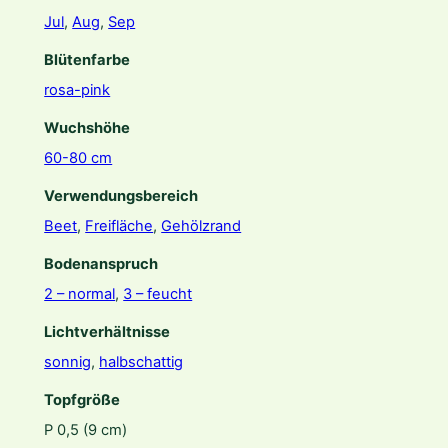
g
Jul
,
Aug
,
Sep
e
Blütenfarbe
rosa-pink
Wuchshöhe
60-80 cm
Verwendungsbereich
Beet
,
Freifläche
,
Gehölzrand
Bodenanspruch
2 – normal
,
3 – feucht
Lichtverhältnisse
sonnig
,
halbschattig
Topfgröße
P 0,5 (9 cm)