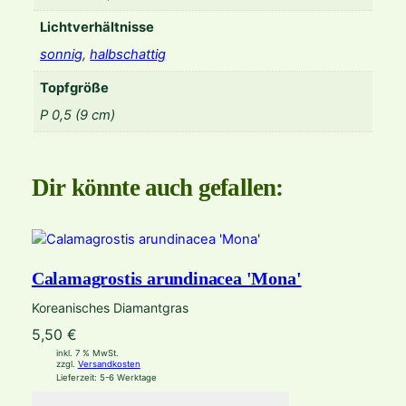
Lichtverhältnisse
sonnig
,
halbschattig
Topfgröße
P 0,5 (9 cm)
Dir könnte auch gefallen:
Calamagrostis arundinacea 'Mona'
Koreanisches Diamantgras
5,50
€
inkl. 7 % MwSt.
zzgl.
Versandkosten
Lieferzeit:
5-6 Werktage