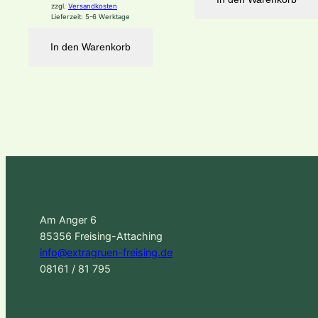
zzgl.
Versandkosten
Lieferzeit:
5-6 Werktage
In den Warenkorb
Am Anger 6
85356 Freising-Attaching
info@extragruen-freising.de
08161 / 81 795