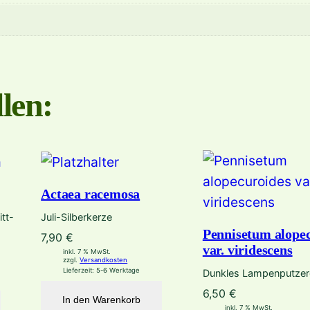
l
b
a
'
M
len:
e
n
g
e
Actaea racemosa
tt-
Juli-Silberkerze
Pennisetum alope
7,90
€
var. viridescens
inkl. 7 % MwSt.
zzgl.
Versandkosten
Lieferzeit:
5-6 Werktage
Dunkles Lampenputzer
6,50
€
In den Warenkorb
inkl. 7 % MwSt.