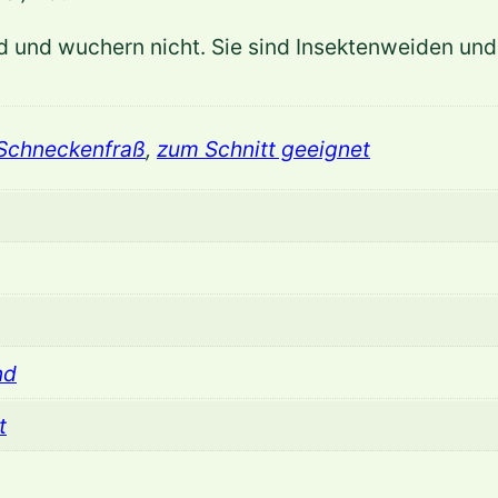
a
m
d und wuchern nicht. Sie sind Insektenweiden und
p
l
e
 Schneckenfraß
,
zum Schnitt geeignet
x
i
c
a
u
l
nd
i
s
t
'
A