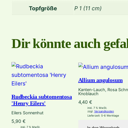
Topfgröße
P 1 (11 cm)
Dir könnte auch gefal
Allium angulosum
Kanten-Lauch, Rosa Schni
Knoblauch
Rudbeckia subtomentosa
4,40
€
'Henry Eilers'
inkl. 7 % MwSt.
zzgl.
Versandkosten
Eilers Sonnenhut
Lieferzeit:
5-6 Werktage
5,90
€
In den Warenkorb
inkl. 7 % MwSt.