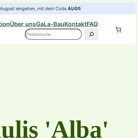
im August eingehen, mit dem Code
AUG5
tion
Über uns
GaLa-Bau
Kontakt
FAQ
Suche
ulis 'Alba'