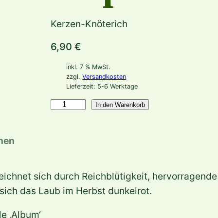
Kerzen-Knöterich
6,90
€
inkl. 7 % MwSt.
zzgl.
Versandkosten
Lieferzeit:
5-6 Werktage
B
In den Warenkorb
i
s
onen
t
o
eichnet sich durch Reichblütigkeit, hervorragend
r
sich das Laub im Herbst dunkelrot.
t
a
e ‚Album‘