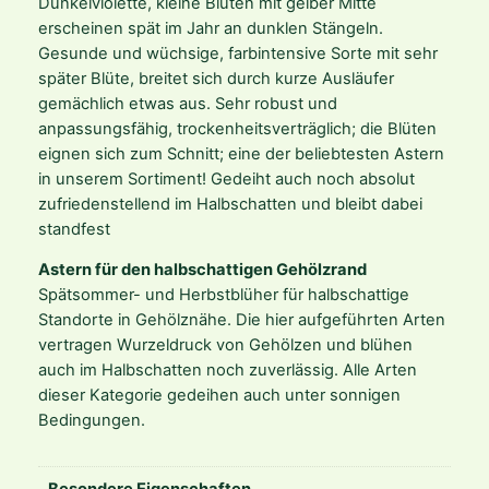
Dunkelviolette, kleine Blüten mit gelber Mitte
e
erscheinen spät im Jahr an dunklen Stängeln.
r
Gesunde und wüchsige, farbintensive Sorte mit sehr
a
später Blüte, breitet sich durch kurze Ausläufer
t
gemächlich etwas aus. Sehr robust und
o
anpassungsfähig, trockenheitsverträglich; die Blüten
i
eignen sich zum Schnitt; eine der beliebtesten Astern
d
in unserem Sortiment! Gedeiht auch noch absolut
e
zufriedenstellend im Halbschatten und bleibt dabei
s
standfest
'
E
Astern für den halbschattigen Gehölzrand
z
Spätsommer- und Herbstblüher für halbschattige
o
Standorte in Gehölznähe. Die hier aufgeführten Arten
M
vertragen Wurzeldruck von Gehölzen und blühen
u
auch im Halbschatten noch zuverlässig. Alle Arten
r
dieser Kategorie gedeihen auch unter sonnigen
a
Bedingungen.
s
a
k