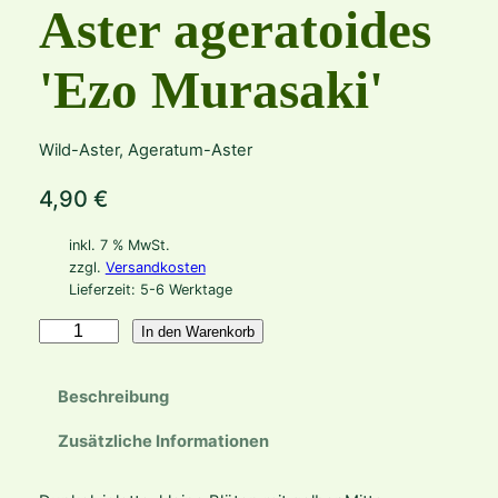
Aster ageratoides
'Ezo Murasaki'
Wild-Aster, Ageratum-Aster
4,90
€
inkl. 7 % MwSt.
zzgl.
Versandkosten
Lieferzeit:
5-6 Werktage
A
In den Warenkorb
s
t
Beschreibung
e
r
Zusätzliche Informationen
a
g