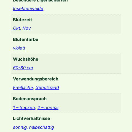
Besondere Eigenschaften
i
Insektenweide
'
Blütezeit
M
e
Okt
,
Nov
n
Blütenfarbe
g
e
violett
Wuchshöhe
60-80 cm
Verwendungsbereich
Freifläche
,
Gehölzrand
Bodenanspruch
1 – trocken
,
2 – normal
Lichtverhältnisse
sonnig
,
halbschattig