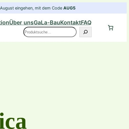
im August eingehen, mit dem Code
AUG5
tion
Über uns
GaLa-Bau
Kontakt
FAQ
Suche
ica