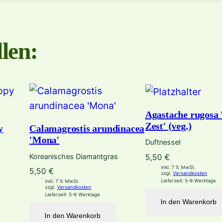
g
e
len:
Agastache rugosa
Zest' (veg.)
y
Calamagrostis arundinacea
'Mona'
Duftnessel
Koreanisches Diamantgras
5,50
€
inkl. 7 % MwSt.
5,50
€
zzgl.
Versandkosten
Lieferzeit:
5-6 Werktage
inkl. 7 % MwSt.
zzgl.
Versandkosten
Lieferzeit:
5-6 Werktage
In den Warenkorb
In den Warenkorb