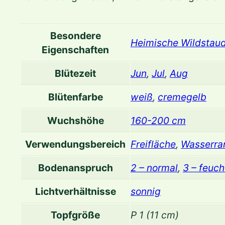
Besondere
Heimische Wildstau
Eigenschaften
Blütezeit
Jun
,
Jul
,
Aug
Blütenfarbe
weiß
,
cremegelb
Wuchshöhe
160-200 cm
Verwendungsbereich
Freifläche
,
Wasserra
Bodenanspruch
2 – normal
,
3 – feuch
Lichtverhältnisse
sonnig
Topfgröße
P 1 (11 cm)