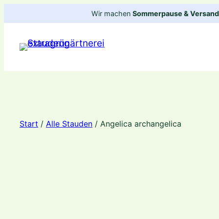
Zum
Wir machen
Sommerpause & Versandp
Inhalt
springen
Start
/
Alle Stauden
/ Angelica archangelica