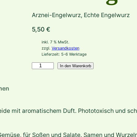
Arznei-Engelwurz, Echte Engelwurz
5,50
€
inkl. 7 % MwSt.
zzgl.
Versandkosten
Lieferzeit:
5-6 Werktage
A
In den Warenkorb
n
g
onen
e
l
de mit aromatischem Duft. Phototoxisch und schwac
i
c
a
 Gemüse, für Soßen und Salate. Samen und Wurzeln