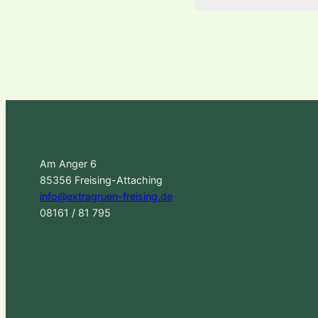
Am Anger 6
85356 Freising-Attaching
info@extragruen-freising.de
08161 / 81 795