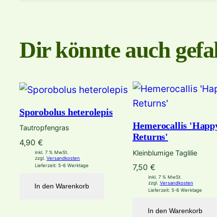
Dir könnte auch gefal
Sporobolus heterolepis
Hemerocallis 'Happ
Tautropfengras
Returns'
4,90
€
Kleinblumige Taglilie
inkl. 7 % MwSt.
zzgl.
Versandkosten
7,50
€
Lieferzeit:
5-6 Werktage
inkl. 7 % MwSt.
zzgl.
Versandkosten
In den Warenkorb
Lieferzeit:
5-6 Werktage
In den Warenkorb