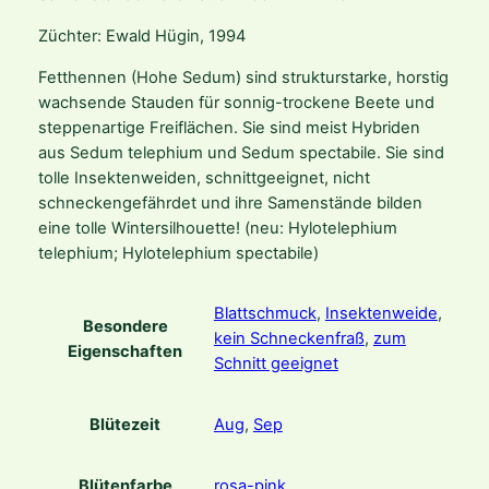
m
Züchter: Ewald Hügin, 1994
-
H
Fetthennen (Hohe Sedum) sind strukturstarke, horstig
y
wachsende Stauden für sonnig-trockene Beete und
b
steppenartige Freiflächen. Sie sind meist Hybriden
r
aus Sedum telephium und Sedum spectabile. Sie sind
.
tolle Insektenweiden, schnittgeeignet, nicht
'
schneckengefährdet und ihre Samenstände bilden
M
eine tolle Wintersilhouette! (neu: Hylotelephium
a
telephium; Hylotelephium spectabile)
t
r
o
Blattschmuck
,
Insektenweide
,
Besondere
n
kein Schneckenfraß
,
zum
Eigenschaften
a
Schnitt geeignet
'
M
Blütezeit
Aug
,
Sep
e
n
Blütenfarbe
rosa-pink
g