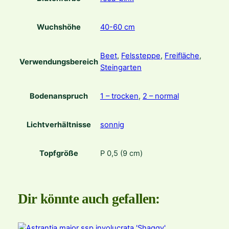
e
Wuchshöhe
40-60 cm
Beet
,
Felssteppe
,
Freifläche
,
Verwendungsbereich
Steingarten
Bodenanspruch
1 – trocken
,
2 – normal
Lichtverhältnisse
sonnig
Topfgröße
P 0,5 (9 cm)
Dir könnte auch gefallen: