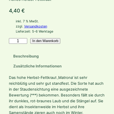
4,40
€
inkl. 7 % MwSt.
zzgl.
Versandkosten
Lieferzeit:
5-6 Werktage
S
In den Warenkorb
e
d
Beschreibung
u
m
Zusätzliche Informationen
T
e
Das hohe Herbst-Fettkraut ‚Matrona‘ ist sehr
l
reichblütig und sehr gut standfest. Die Sorte hat auch
e
in der Staudensichtung eine ausgezeichnete
p
Bewertung (***) bekommen. Besonders fällt sie durch
h
ihr dunkles, rot-braunes Laub und die Stängel auf. Sie
i
dient als Insektenweide im Herbst und ihre
u
Samenstände zieren auch noch im Winter.