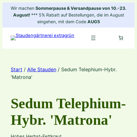
Zum
Wir machen
Sommerpause & Versandpause von 10.-23.
Inhalt
August!
*** 5% Rabatt auf Bestellungen, die im August
springen
eingehen, mit dem Code
AUG5
Start
/
Alle Stauden
/ Sedum Telephium-Hybr.
'Matrona'
Sedum Telephium-
Hybr. 'Matrona'
Hohes Herbst-Fettkraut