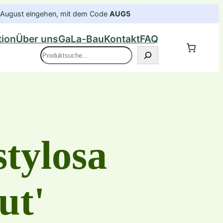
im August eingehen, mit dem Code
AUG5
tion
Über uns
GaLa-Bau
Kontakt
FAQ
Suche
stylosa
ut'