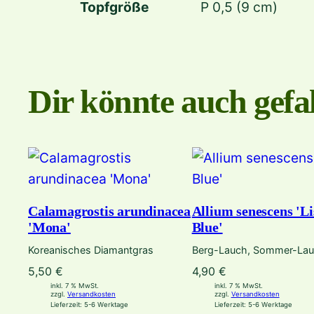
Topfgröße
P 0,5 (9 cm)
Dir könnte auch gefal
Calamagrostis arundinacea
Allium senescens 'Li
'Mona'
Blue'
Koreanisches Diamantgras
Berg-Lauch, Sommer-La
5,50
€
4,90
€
inkl. 7 % MwSt.
inkl. 7 % MwSt.
zzgl.
Versandkosten
zzgl.
Versandkosten
Lieferzeit:
5-6 Werktage
Lieferzeit:
5-6 Werktage