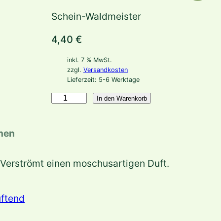
Schein-Waldmeister
4,40
€
inkl. 7 % MwSt.
zzgl.
Versandkosten
Lieferzeit:
5-6 Werktage
P
In den Warenkorb
h
u
onen
o
p
 Verströmt einen moschusartigen Duft.
s
i
ftend
s
s