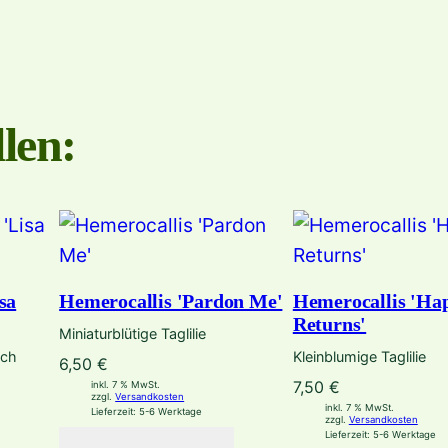
u
t
'
M
len:
e
n
g
e
sa
Hemerocallis 'Pardon Me'
Hemerocallis 'Ha
Returns'
Miniaturblütige Taglilie
uch
Kleinblumige Taglilie
6,50
€
7,50
€
inkl. 7 % MwSt.
zzgl.
Versandkosten
inkl. 7 % MwSt.
Lieferzeit:
5-6 Werktage
zzgl.
Versandkosten
Lieferzeit:
5-6 Werktage