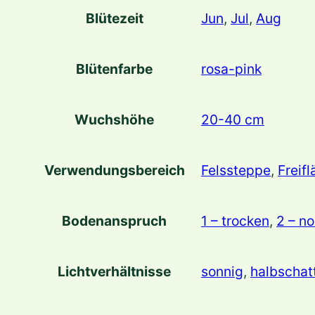
Blütezeit
Jun
,
Jul
,
Aug
Blütenfarbe
rosa-pink
Wuchshöhe
20-40 cm
Verwendungsbereich
Felssteppe
,
Freif
Bodenanspruch
1 – trocken
,
2 – n
Lichtverhältnisse
sonnig
,
halbschat