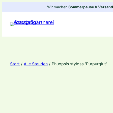
Zum
Wir machen
Sommerpause & Versandp
Inhalt
springen
Start
/
Alle Stauden
/ Phuopsis stylosa 'Purpurglut'