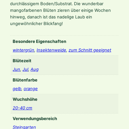
durchlässigem Boden/Substrat. Die wunderbar
p
mangofarbenen Blüten zieren über einige Wochen
i
hinweg, danach ist das nadelige Laub ein
n
ungewöhnlicher Blickfang!
i
f
o
Besondere Eigenschaften
l
wintergrün
,
Insektenweide
,
zum Schnitt geeignet
i
u
Blütezeit
s
Jun
,
Jul
,
Aug
'
S
Blütenfarbe
h
gelb
,
orange
a
d
Wuchshöhe
e
20-40 cm
s
o
Verwendungsbereich
f
Steingarten