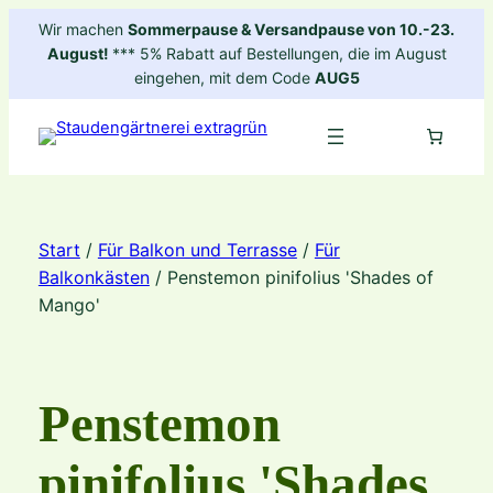
Zum
Wir machen
Sommerpause & Versandpause von 10.-23.
Inhalt
August!
*** 5% Rabatt auf Bestellungen, die im August
springen
eingehen, mit dem Code
AUG5
Start
/
Für Balkon und Terrasse
/
Für
Balkonkästen
/ Penstemon pinifolius 'Shades of
Mango'
Penstemon
pinifolius 'Shades