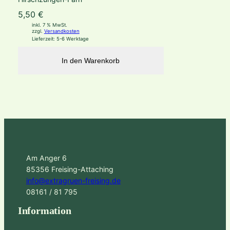
5,50
€
inkl. 7 % MwSt.
zzgl.
Versandkosten
Lieferzeit:
5-6 Werktage
In den Warenkorb
Am Anger 6
85356 Freising-Attaching
info@extragruen-freising.de
08161 / 81 795
Information