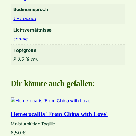
M
Bodenanspruch
a
n
1 – trocken
g
Lichtverhältnisse
o
'
sonnig
M
Topfgröße
e
n
P 0,5 (9 cm)
g
e
Dir könnte auch gefallen:
Hemerocallis 'From China with Love'
Miniaturblütige Taglilie
8,50
€