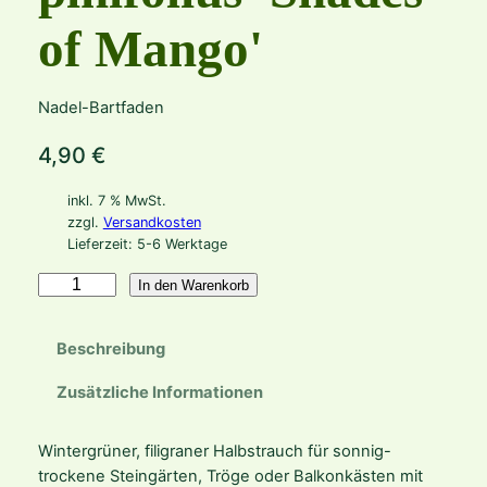
of Mango'
Nadel-Bartfaden
4,90
€
inkl. 7 % MwSt.
zzgl.
Versandkosten
Lieferzeit:
5-6 Werktage
P
In den Warenkorb
e
n
Beschreibung
s
t
Zusätzliche Informationen
e
m
Wintergrüner, filigraner Halbstrauch für sonnig-
o
trockene Steingärten, Tröge oder Balkonkästen mit
n