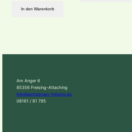
In den Warenkorb
Am Anger 6
85356 Freising-Attaching
info@extragruen-freising.de
08161 / 81 795