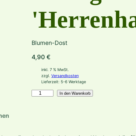
'Herrenh
Blumen-Dost
4,90
€
inkl. 7 % MwSt.
zzgl.
Versandkosten
Lieferzeit:
5-6 Werktage
O
In den Warenkorb
r
i
onen
g
a