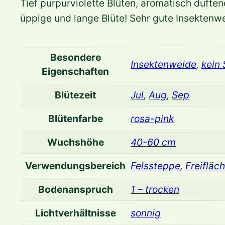
Tief purpurviolette Blüten, aromatisch dufte
üppige und lange Blüte! Sehr gute Insektenw
Besondere
Insektenweide
,
kein
Eigenschaften
Blütezeit
Jul
,
Aug
,
Sep
Blütenfarbe
rosa-pink
Wuchshöhe
40-60 cm
Verwendungsbereich
Felssteppe
,
Freifläc
Bodenanspruch
1 – trocken
Lichtverhältnisse
sonnig