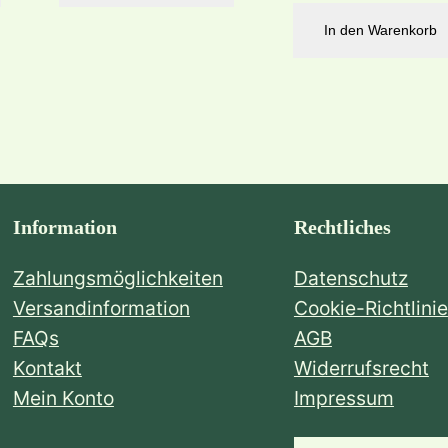
e
In den Warenkorb
n
'
M
e
n
g
e
Information
Rechtliches
Zahlungsmöglichkeiten
Datenschutz
Versandinformation
Cookie-Richtlinie
FAQs
AGB
Kontakt
Widerrufsrecht
Mein Konto
Impressum