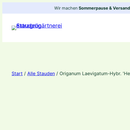
Zum
Wir machen
Sommerpause & Versandp
Inhalt
springen
Start
/
Alle Stauden
/ Origanum Laevigatum-Hybr. 'He