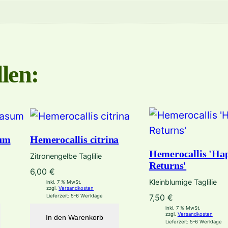
y
b
r
.
len:
'
H
e
r
r
sum
Hemerocallis citrina
e
Hemerocallis 'Ha
Zitronengelbe Taglilie
n
Returns'
6,00
€
h
Kleinblumige Taglilie
inkl. 7 % MwSt.
a
zzgl.
Versandkosten
7,50
€
Lieferzeit:
5-6 Werktage
u
inkl. 7 % MwSt.
zzgl.
Versandkosten
In den Warenkorb
s
Lieferzeit:
5-6 Werktage