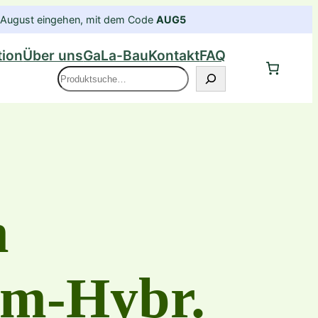
im August eingehen, mit dem Code
AUG5
tion
Über uns
GaLa-Bau
Kontakt
FAQ
Suche
m
um-Hybr.