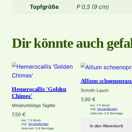
Topfgröße
P 0,5 (9 cm)
Dir könnte auch gefal
Allium schoenopra
Hemerocallis 'Golden
Schnitt-Lauch
Chimes'
3,90
€
Miniaturblütige Taglilie
inkl. 7 % MwSt.
zzgl.
Versandkosten
7,50
€
Lieferzeit:
5-6 Werktage
inkl. 7 % MwSt.
zzgl.
Versandkosten
In den Warenkorb
Lieferzeit:
5-6 Werktage