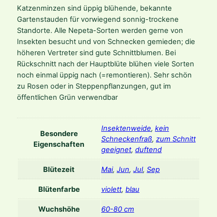
e
Katzenminzen sind üppig blühende, bekannte
n
Gartenstauden für vorwiegend sonnig-trockene
i
Standorte. Alle Nepeta-Sorten werden gerne von
i
Insekten besucht und von Schnecken gemieden; die
'
höheren Vertreter sind gute Schnittblumen. Bei
S
Rückschnitt nach der Hauptblüte blühen viele Sorten
i
noch einmal üppig nach (=remontieren). Sehr schön
x
zu Rosen oder in Steppenpflanzungen, gut im
H
öffentlichen Grün verwendbar
i
l
l
Insektenweide
,
kein
Besondere
s
Schneckenfraß
,
zum Schnitt
Eigenschaften
geeignet
,
duftend
G
i
Blütezeit
Mai
,
Jun
,
Jul
,
Sep
a
n
Blütenfarbe
violett
,
blau
t
'
Wuchshöhe
60-80 cm
M