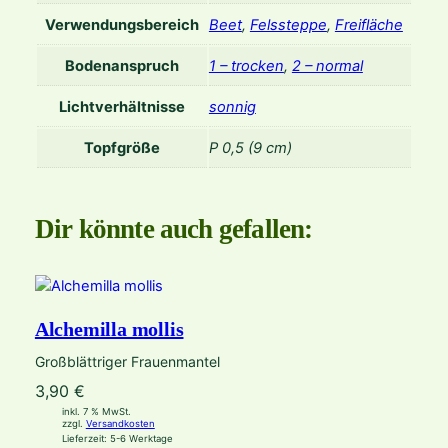
e
Verwendungsbereich
Beet
,
Felssteppe
,
Freifläche
n
Bodenanspruch
1 – trocken
,
2 – normal
g
e
Lichtverhältnisse
sonnig
Topfgröße
P 0,5 (9 cm)
Dir könnte auch gefallen:
Alchemilla mollis
Großblättriger Frauenmantel
3,90
€
inkl. 7 % MwSt.
zzgl.
Versandkosten
Lieferzeit:
5-6 Werktage