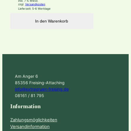
inkl. 7 % MwSt.
zzgl.
Versandkosten
Lieferzeit:
5-6 Werktage
In den Warenkorb
Am Anger 6
85356 Freising-Attaching
info@extragruen-freising.de
08161 / 81 795
Information
Zahlungsmöglichkeiten
Versandinformation