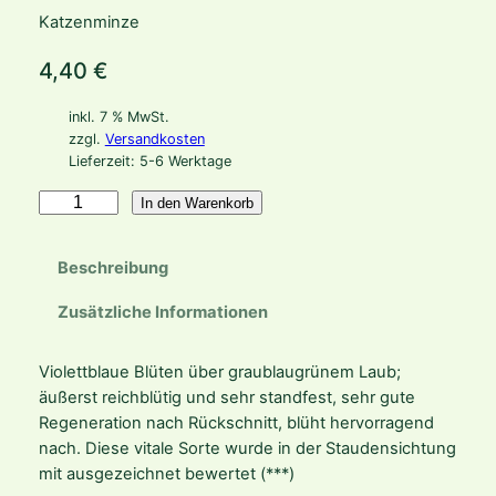
Katzenminze
4,40
€
inkl. 7 % MwSt.
zzgl.
Versandkosten
Lieferzeit:
5-6 Werktage
N
In den Warenkorb
e
p
Beschreibung
e
t
Zusätzliche Informationen
a
x
Violettblaue Blüten über graublaugrünem Laub;
f
äußerst reichblütig und sehr standfest, sehr gute
a
Regeneration nach Rückschnitt, blüht hervorragend
a
nach. Diese vitale Sorte wurde in der Staudensichtung
s
mit ausgezeichnet bewertet (***)
s