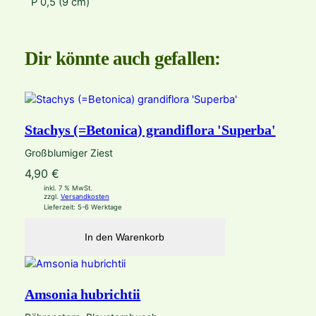
P 0,5 (9 cm)
Dir könnte auch gefallen:
Stachys (=Betonica) grandiflora 'Superba'
Großblumiger Ziest
4,90
€
inkl. 7 % MwSt.
zzgl.
Versandkosten
Lieferzeit:
5-6 Werktage
In den Warenkorb
Amsonia hubrichtii