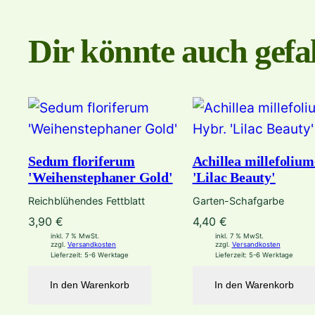
Dir könnte auch gefal
Sedum floriferum
Achillea millefoliu
'Weihenstephaner Gold'
'Lilac Beauty'
Reichblühendes Fettblatt
Garten-Schafgarbe
3,90
€
4,40
€
inkl. 7 % MwSt.
inkl. 7 % MwSt.
zzgl.
Versandkosten
zzgl.
Versandkosten
Lieferzeit:
5-6 Werktage
Lieferzeit:
5-6 Werktage
In den Warenkorb
In den Warenkorb