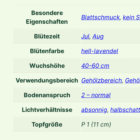
Besondere
Blattschmuck
,
kein 
Eigenschaften
Blütezeit
Jul
,
Aug
Blütenfarbe
hell-lavendel
Wuchshöhe
40-60 cm
Verwendungsbereich
Gehölzbereich
,
Gehö
Bodenanspruch
2 – normal
Lichtverhältnisse
absonnig
,
halbschatt
Topfgröße
P 1 (11 cm)