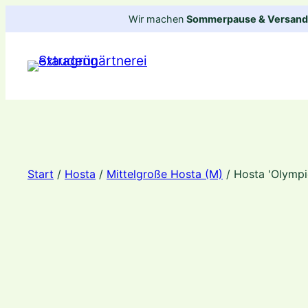
Zum
Wir machen
Sommerpause & Versandp
Inhalt
springen
Start
/
Hosta
/
Mittelgroße Hosta (M)
/ Hosta 'Olympi