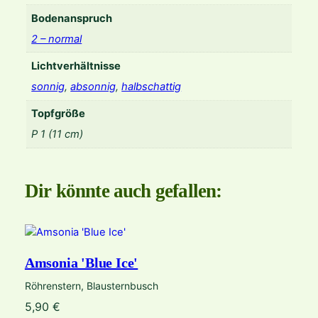
Bodenanspruch
2 – normal
Lichtverhältnisse
sonnig
,
absonnig
,
halbschattig
Topfgröße
P 1 (11 cm)
Dir könnte auch gefallen:
Amsonia 'Blue Ice'
Röhrenstern, Blausternbusch
5,90
€