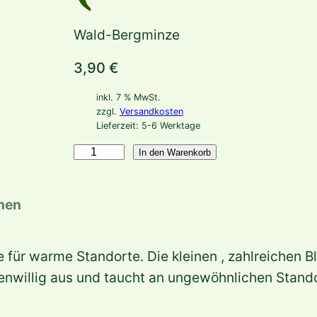
Wald-Bergminze
3,90
€
inkl. 7 % MwSt.
zzgl.
Versandkosten
Lieferzeit:
5-6 Werktage
C
In den Warenkorb
a
l
onen
a
m
für warme Standorte. Die kleinen , zahlreichen Bl
i
enwillig aus und taucht an ungewöhnlichen Standor
n
t