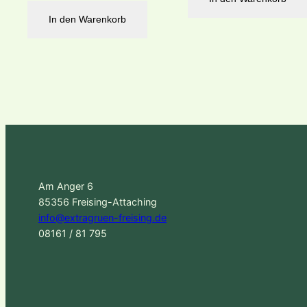
In den Warenkorb
Am Anger 6
85356 Freising-Attaching
info@extragruen-freising.de
08161 / 81 795