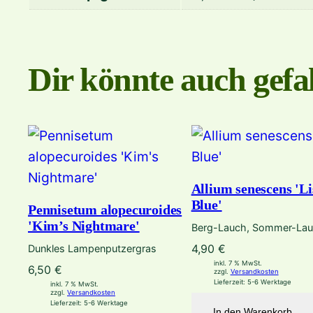
Dir könnte auch gefal
Allium senescens 'Li
Blue'
Pennisetum alopecuroides
'Kim’s Nightmare'
Berg-Lauch, Sommer-La
4,90
€
Dunkles Lampenputzergras
inkl. 7 % MwSt.
6,50
€
zzgl.
Versandkosten
Lieferzeit:
5-6 Werktage
inkl. 7 % MwSt.
zzgl.
Versandkosten
Lieferzeit:
5-6 Werktage
In den Warenkorb