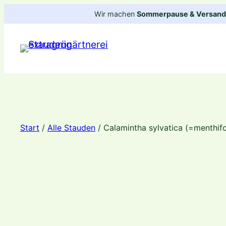
Zum
Wir machen
Sommerpause & Versandp
Inhalt
springen
Start
/
Alle Stauden
/ Calamintha sylvatica (=menthifo