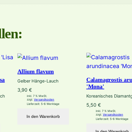
n
t
h
len:
i
f
o
l
i
Allium flavum
a
sa
Calamagrostis ar
Gelber Hänge-Lauch
)
'Mona'
3,90
€
M
uch
Koreanisches Diamant
inkl. 7 % MwSt.
e
zzgl.
Versandkosten
5,50
€
Lieferzeit:
5-6 Werktage
n
inkl. 7 % MwSt.
zzgl.
Versandkosten
In den Warenkorb
g
Lieferzeit:
5-6 Werktage
e
In den Warenkorb