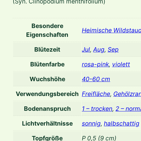
(Syn. Clinopodium menthifolium)
Besondere
Heimische Wildstau
Eigenschaften
Blütezeit
Jul
,
Aug
,
Sep
Blütenfarbe
rosa-pink
,
violett
Wuchshöhe
40-60 cm
Verwendungsbereich
Freifläche
,
Gehölzra
Bodenanspruch
1 – trocken
,
2 – norm
Lichtverhältnisse
sonnig
,
halbschattig
Topfgröße
P 0,5 (9 cm)