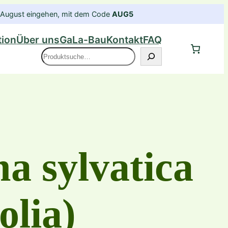
im August eingehen, mit dem Code
AUG5
tion
Über uns
GaLa-Bau
Kontakt
FAQ
Suche
a sylvatica
olia)