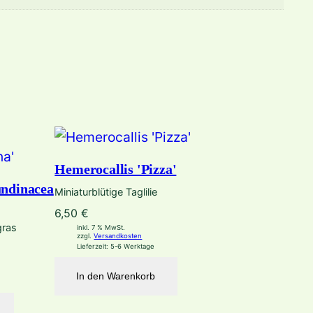
Hemerocallis 'Pizza'
undinacea
Miniaturblütige Taglilie
6,50
€
gras
inkl. 7 % MwSt.
zzgl.
Versandkosten
Lieferzeit:
5-6 Werktage
In den Warenkorb