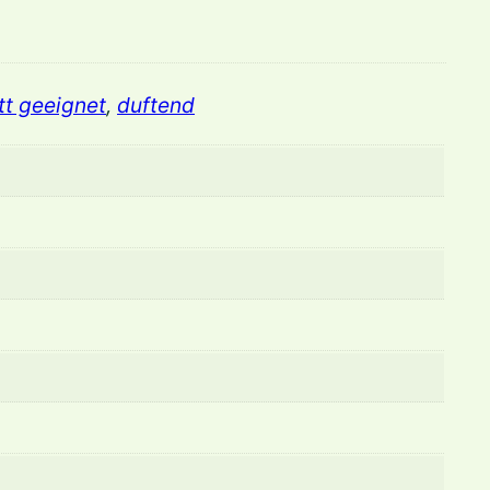
tt geeignet
,
duftend