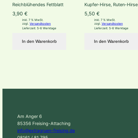
Reichblühendes Fettblatt
Kupfer-Hirse, Ruten-Hirse
3,90
€
5,50
€
inkl. 7 % MwSt.
inkl. 7 % MwSt.
zzgl.
Versandkosten
zzgl.
Versandkosten
Lieferzeit:
5-6 Werktage
Lieferzeit:
5-6 Werktage
In den Warenkorb
In den Warenkorb
Am Anger 6
85356 Freising-Attaching
info@extragruen-freising.de
08161 / 81 795