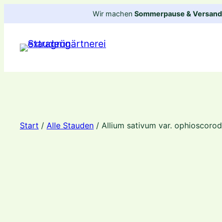
Zum
Wir machen
Sommerpause & Versandp
Inhalt
springen
Start
/
Alle Stauden
/ Allium sativum var. ophioscoro