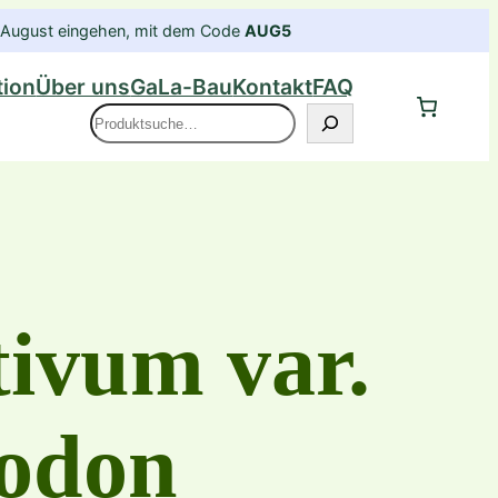
im August eingehen, mit dem Code
AUG5
tion
Über uns
GaLa-Bau
Kontakt
FAQ
Suche
tivum var.
rodon