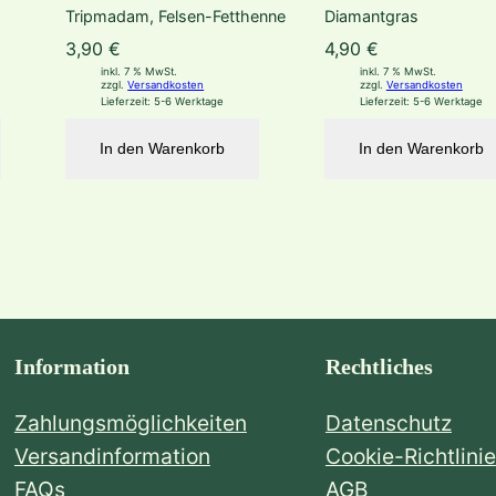
Tripmadam, Felsen-Fetthenne
Diamantgras
3,90
€
4,90
€
inkl. 7 % MwSt.
inkl. 7 % MwSt.
zzgl.
Versandkosten
zzgl.
Versandkosten
Lieferzeit:
5-6 Werktage
Lieferzeit:
5-6 Werktage
In den Warenkorb
In den Warenkorb
Information
Rechtliches
Zahlungsmöglichkeiten
Datenschutz
Versandinformation
Cookie-Richtlinie
FAQs
AGB