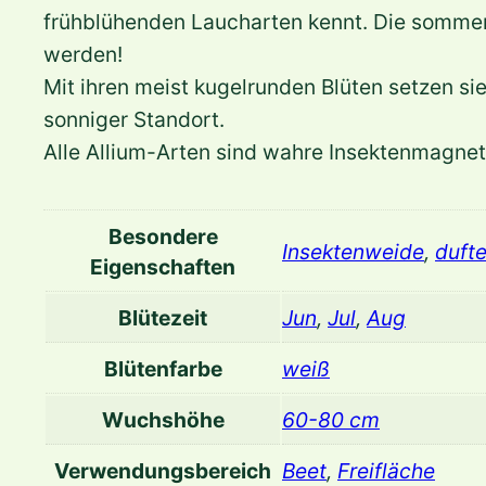
frühblühenden Laucharten kennt. Die sommer
werden!
Mit ihren meist kugelrunden Blüten setzen si
sonniger Standort.
Alle Allium-Arten sind wahre Insektenmagnete
Besondere
Insektenweide
,
duft
Eigenschaften
Blütezeit
Jun
,
Jul
,
Aug
Blütenfarbe
weiß
Wuchshöhe
60-80 cm
Verwendungsbereich
Beet
,
Freifläche