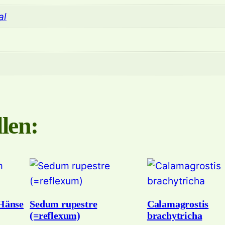
al
len:
Hänse
Sedum rupestre
Calamagrostis
(=reflexum)
brachytricha