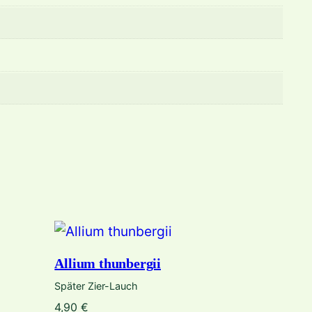
Allium thunbergii
Später Zier-Lauch
4,90
€