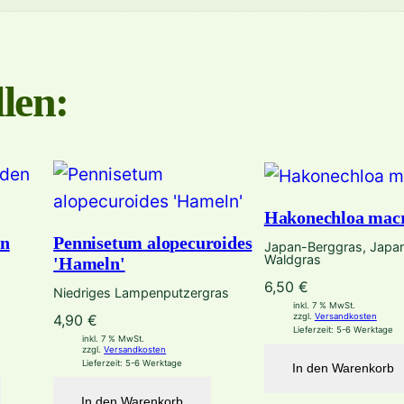
len:
Hakonechloa mac
en
Pennisetum alopecuroides
Japan-Berggras, Japa
Waldgras
'Hameln'
6,50
€
Niedriges Lampenputzergras
inkl. 7 % MwSt.
zzgl.
Versandkosten
4,90
€
Lieferzeit:
5-6 Werktage
inkl. 7 % MwSt.
zzgl.
Versandkosten
Lieferzeit:
5-6 Werktage
In den Warenkorb
In den Warenkorb