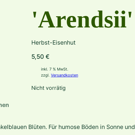
'Arendsii'
Herbst-Eisenhut
5,50
€
inkl. 7 % MwSt.
zzgl.
Versandkosten
Nicht vorrätig
onen
elblauen Blüten. Für humose Böden in Sonne und H