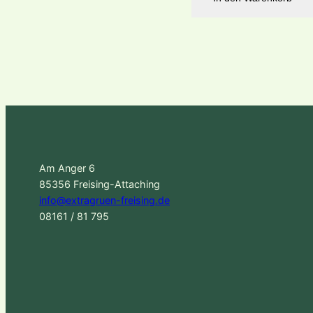
Am Anger 6
85356 Freising-Attaching
info@extragruen-freising.de
08161 / 81 795